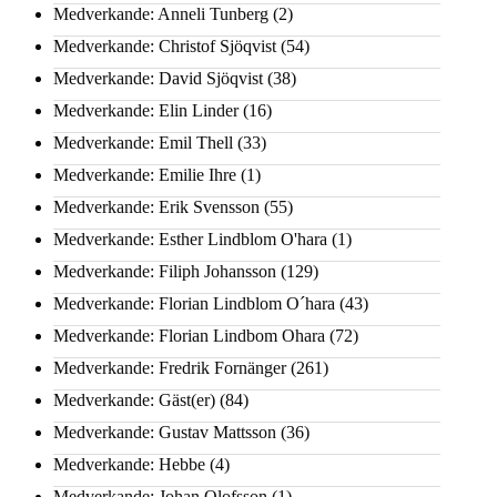
Medverkande: Anneli Tunberg
(2)
Medverkande: Christof Sjöqvist
(54)
Medverkande: David Sjöqvist
(38)
Medverkande: Elin Linder
(16)
Medverkande: Emil Thell
(33)
Medverkande: Emilie Ihre
(1)
Medverkande: Erik Svensson
(55)
Medverkande: Esther Lindblom O'hara
(1)
Medverkande: Filiph Johansson
(129)
Medverkande: Florian Lindblom O´hara
(43)
Medverkande: Florian Lindbom Ohara
(72)
Medverkande: Fredrik Fornänger
(261)
Medverkande: Gäst(er)
(84)
Medverkande: Gustav Mattsson
(36)
Medverkande: Hebbe
(4)
Medverkande: Johan Olofsson
(1)