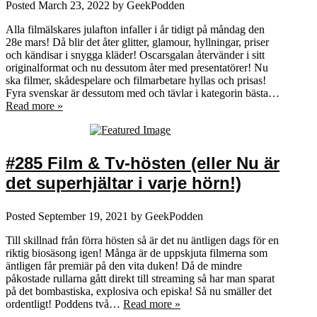
Posted
March 23, 2022
by
GeekPodden
Alla filmälskares julafton infaller i år tidigt på måndag den
28e mars! Då blir det åter glitter, glamour, hyllningar, priser
och kändisar i snygga kläder! Oscarsgalan återvänder i sitt
originalformat och nu dessutom åter med presentatörer! Nu
ska filmer, skådespelare och filmarbetare hyllas och prisas!
Fyra svenskar är dessutom med och tävlar i kategorin bästa…
Read more »
#285 Film & Tv-hösten (eller Nu är
det superhjältar i varje hörn!)
Posted
September 19, 2021
by
GeekPodden
Till skillnad från förra hösten så är det nu äntligen dags för en
riktig biosäsong igen! Många är de uppskjuta filmerna som
äntligen får premiär på den vita duken! Då de mindre
påkostade rullarna gått direkt till streaming så har man sparat
på det bombastiska, explosiva och episka! Så nu smäller det
ordentligt! Poddens två…
Read more »