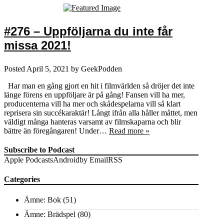
#276 – Uppföljarna du inte får
missa 2021!
Posted
April 5, 2021
by
GeekPodden
Har man en gång gjort en hit i filmvärlden så dröjer det inte
länge förens en uppföljare är på gång! Fansen vill ha mer,
producenterna vill ha mer och skådespelarna vill så klart
reprisera sin succékaraktär! Långt ifrån alla håller måttet, men
väldigt många hanteras varsamt av filmskaparna och blir
bättre än föregångaren! Under…
Read more »
Subscribe to Podcast
Apple Podcasts
Android
by Email
RSS
Categories
Ämne: Bok
(51)
Ämne: Brädspel
(80)