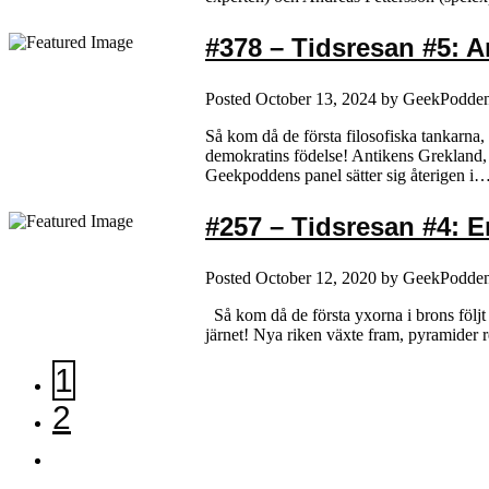
#378 – Tidsresan #5: 
Posted
October 13, 2024
by
GeekPodde
Så kom då de första filosofiska tankarna,
demokratins födelse! Antikens Grekland, 
Geekpoddens panel sätter sig återigen i
#257 – Tidsresan #4: E
Posted
October 12, 2020
by
GeekPodde
Så kom då de första yxorna i brons följ
järnet! Nya riken växte fram, pyramider r
1
2