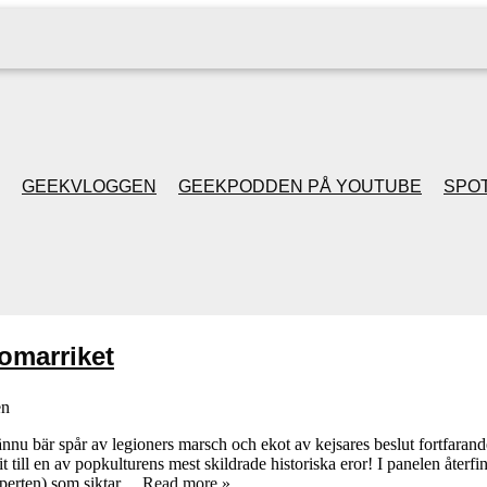
GEEKVLOGGEN
GEEKPODDEN PÅ YOUTUBE
SPOT
GEEKPODDEN RETRO
GAMING MED MICKE
omarriket
& FILIPH
en
GEEKPODDENS
ännu bär spår av legioners marsch och ekot av kejsares beslut fortfarand
ill en av popkulturens mest skildrade historiska eror! I panelen återfi
JULSPECIALER 2013
xperten) som siktar…
Read more »