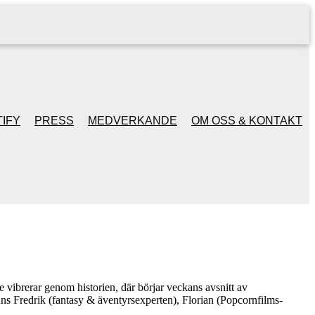
IFY
PRESS
MEDVERKANDE
OM OSS & KONTAKT
e vibrerar genom historien, där börjar veckans avsnitt av
nns Fredrik (fantasy & äventyrsexperten), Florian (Popcornfilms-