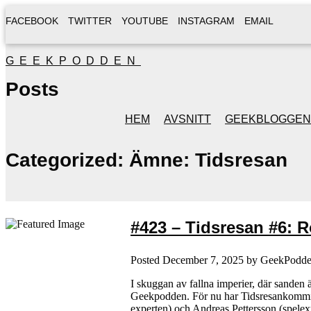
FACEBOOK
TWITTER
YOUTUBE
INSTAGRAM
EMAIL
GEEKPODDEN
Posts
HEM
AVSNITT
GEEKBLOGGEN
Categorized:
Ämne: Tidsresan
#423 – Tidsresan #6: R
Posted
December 7, 2025
by
GeekPodd
I skuggan av fallna imperier, där sanden 
Geekpodden. För nu har Tidsresankommit t
experten) och Andreas Pettersson (spele