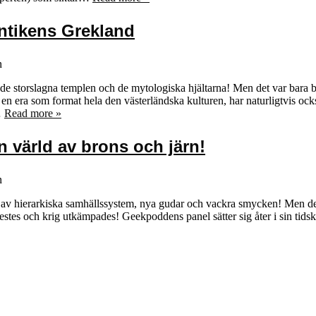
Antikens Grekland
n
 de storslagna templen och de mytologiska hjältarna! Men det var bara b
en era som format hela den västerländska kulturen, har naturligtvis ock
…
Read more »
n värld av brons och järn!
n
t av hierarkiska samhällssystem, nya gudar och vackra smycken! Men de
estes och krig utkämpades! Geekpoddens panel sätter sig åter i sin tidsk