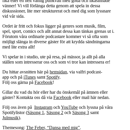
fika eller en helt vanlig pubkväll med goda och likasinnade
vänner! Vi vill förlänga detta genom att spela in dessa
diskussioner, lite mer strukturerat och med dig som lyssnare
vid vår sida.
Ordet är fritt och fokus ligger på genres som musik, film,
spel, sport, comics och allt annat dessa kan tänkas grenas ut i.
Förutom våra ordinarie podcastare kommer vi så ofta som
möjligt slänga in diverse gäster för att krydda sändningarna
med lite extra allt!
Vi spelar in i studio, ute på resa, på mässor, ja allt på alla
ställen som intresserar oss och som vi tror kan intressera er!
Du hittar avsnitten här på
hemsidan
, via valfri podcast-
app och på
iTunes
samt
Spotify
.
Följ oss gärna på
Facebook
!
Gillar du vad du hör eller har du önskemål på ämnen eller
gäster? Kontakta oss då via
Facebook
eller mail här nedan.
Följ oss även på
Instagram
och
YouTube
och lyssna på våra
Spotifylistor (
Säsong 1
,
Säsong 2
och
Säsong 3
samt
Julmusik
).
Themesong:
The Feber, “Dansa med mig”
.