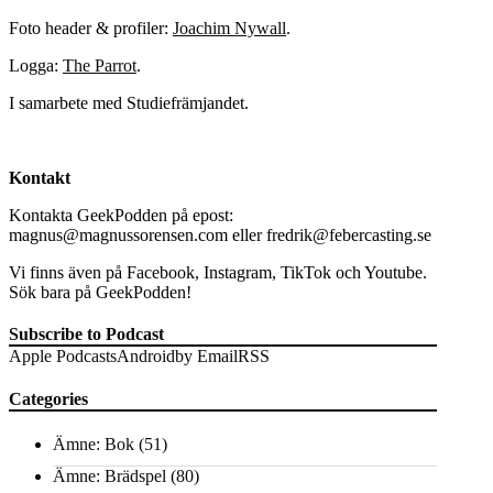
Foto header & profiler:
Joachim Nywall
.
Logga:
The Parrot
.
I samarbete med Studiefrämjandet.
Kontakt
Kontakta GeekPodden på epost:
magnus@magnussorensen.com eller fredrik@febercasting.se
Vi finns även på Facebook, Instagram, TikTok och Youtube.
Sök bara på GeekPodden!
Subscribe to Podcast
Apple Podcasts
Android
by Email
RSS
Categories
Ämne: Bok
(51)
Ämne: Brädspel
(80)