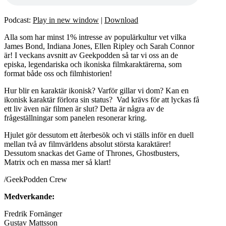
Podcast:
Play in new window
|
Download
Alla som har minst 1% intresse av populärkultur vet vilka
James Bond, Indiana Jones, Ellen Ripley och Sarah Connor
är! I veckans avsnitt av Geekpodden så tar vi oss an de
episka, legendariska och ikoniska filmkaraktärerna, som
format både oss och filmhistorien!
Hur blir en karaktär ikonisk? Varför gillar vi dom? Kan en
ikonisk karaktär förlora sin status?
Vad krävs för att lyckas få
ett liv även när filmen är slut? Detta är några av de
frågeställningar som panelen resonerar kring.
Hjulet gör dessutom ett återbesök och vi ställs inför en duell
mellan två av filmvärldens absolut största karaktärer!
Dessutom snackas det Game of Thrones, Ghostbusters,
Matrix och en massa mer så klart!
/GeekPodden Crew
Medverkande:
Fredrik Fornänger
Gustav Mattsson