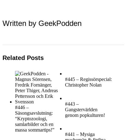
Written by
GeekPodden
Related Posts
#445 – Regissörspecial:
Christopher Nolan
#443 –
#446 –
Gangstervärlden
Säsongsavslutning:
genom popkulturen!
“Kryptozoologi,
samlarbilder och en
massa sommartips!”
#441 – Mysiga
machomän & finfina