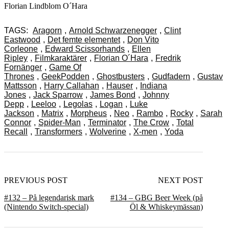
Florian Lindblom O´Hara
TAGS:
Aragorn
,
Arnold Schwarzenegger
,
Clint
Eastwood
,
Det femte elementet
,
Don Vito
Corleone
,
Edward Scissorhands
,
Ellen
Ripley
,
Filmkaraktärer
,
Florian O´Hara
,
Fredrik
Fornänger
,
Game Of
Thrones
,
GeekPodden
,
Ghostbusters
,
Gudfadern
,
Gustav
Mattsson
,
Harry Callahan
,
Hauser
,
Indiana
Jones
,
Jack Sparrow
,
James Bond
,
Johnny
Depp
,
Leeloo
,
Legolas
,
Logan
,
Luke
Jackson
,
Matrix
,
Morpheus
,
Neo
,
Rambo
,
Rocky
,
Sarah
Connor
,
Spider-Man
,
Terminator
,
The Crow
,
Total
Recall
,
Transformers
,
Wolverine
,
X-men
,
Yoda
PREVIOUS POST
NEXT POST
#132 – På legendarisk mark
#134 – GBG Beer Week (på
(Nintendo Switch-special)
Öl & Whiskeymässan)