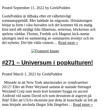
Posted
September 11, 2022
by
GeekPodden
GeekPodden är tillbaka efter ett välbehövligt
sommaruppehåll. Mer laddade än någonsin. Höstsäsongen
börjar ta form i våra huvuden och det kommer bli en matig
höst med allt möjligt från filmernas, seriernas, böckernas och
spelens världar. Florian, Fredrik och Magnus kick-startar
säsongen med en summering av sommarens äventyr och en
del nyheter. Det blir vilda västern…
Read more »
#271 – Universum i popkulturen!
Posted
March 1, 2021
by
GeekPodden
Missade ni att New York attackerades av rymdvarelser
2012? Eller att Peter Weyland samma år startade företaget
Weyland Corp som inom kort kommer bygga en ascool
Android vid namn David och som dessutom är asgrym på
flöjt! Eller att USAs ekonomi just detta år kraschade så fett att
man började använda fångar från fängelser…
Read more »