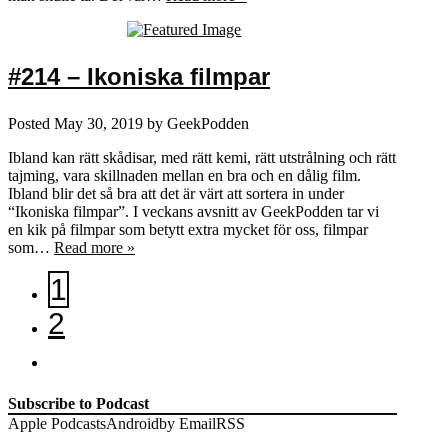
#214 – Ikoniska filmpar
Posted
May 30, 2019
by
GeekPodden
Ibland kan rätt skådisar, med rätt kemi, rätt utstrålning och rätt
tajming, vara skillnaden mellan en bra och en dålig film.
Ibland blir det så bra att det är värt att sortera in under
“Ikoniska filmpar”. I veckans avsnitt av GeekPodden tar vi
en kik på filmpar som betytt extra mycket för oss, filmpar
som…
Read more »
1
2
Subscribe to Podcast
Apple Podcasts
Android
by Email
RSS