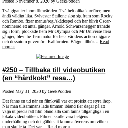
Posted
November 8, 2020
by
GeekPodden
Två giganter inom filmvärlden. Två helt olika karriärer, men
ändå väldigt lika. Sylvester Stallone slog sig fram som Rocky
och Rambo, fixar manus/regi/skådespel och har blivit Oscar-
nominerad ett antal gånger. Arnold Schwarzenegger tränade
sig i form, plockade hem Mr Olympia och Mr Universe flera
gånger, blev the Terminator för hela världens action-diggare
och dessutom guvernör i Kalifornien. Bägge tillhör…
Read
more »
#250 – Tillbaka till videobutiken
(en “hårdkokt” resa…)
Posted
May 31, 2020
by
GeekPodden
Det fanns en tid när en filmkväll var ett projekt att styra ihop.
När man tillsammans lade timmar, ibland fler dagar på att
välja ut precis rätt film bland alla som fanns tillgängliga i en
lokala videobutiken. Filmen skulle vara helgens
underhållning och det gällde att komma överens om vilken
man skulle ta. Det var…
Read more »