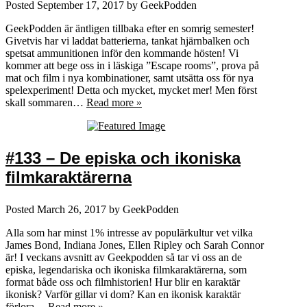
Posted
September 17, 2017
by
GeekPodden
GeekPodden är äntligen tillbaka efter en somrig semester!
Givetvis har vi laddat batterierna, tankat hjärnbalken och
spetsat ammunitionen inför den kommande hösten! Vi
kommer att bege oss in i läskiga ”Escape rooms”, prova på
mat och film i nya kombinationer, samt utsätta oss för nya
spelexperiment! Detta och mycket, mycket mer! Men först
skall sommaren…
Read more »
#133 – De episka och ikoniska
filmkaraktärerna
Posted
March 26, 2017
by
GeekPodden
Alla som har minst 1% intresse av populärkultur vet vilka
James Bond, Indiana Jones, Ellen Ripley och Sarah Connor
är! I veckans avsnitt av Geekpodden så tar vi oss an de
episka, legendariska och ikoniska filmkaraktärerna, som
format både oss och filmhistorien! Hur blir en karaktär
ikonisk? Varför gillar vi dom? Kan en ikonisk karaktär
förlora…
Read more »