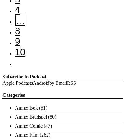
4
…
8
9
10
Subscribe to Podcast
Apple Podcasts
Android
by Email
RSS
Categories
Ämne: Bok
(51)
Ämne: Brädspel
(80)
Ämne: Comic
(47)
Ämne: Film
(262)