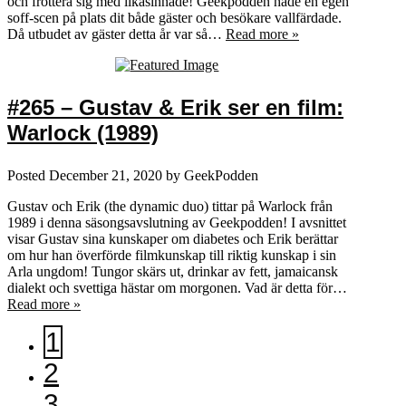
och frottera sig med likasinnade! Geekpodden hade en egen
soff-scen på plats dit både gäster och besökare vallfärdade.
Då utbudet av gäster detta år var så…
Read more »
#265 – Gustav & Erik ser en film:
Warlock (1989)
Posted
December 21, 2020
by
GeekPodden
Gustav och Erik (the dynamic duo) tittar på Warlock från
1989 i denna säsongsavslutning av Geekpodden! I avsnittet
visar Gustav sina kunskaper om diabetes och Erik berättar
om hur han överförde filmkunskap till riktig kunskap i sin
Arla ungdom! Tungor skärs ut, drinkar av fett, jamaicansk
dialekt och svettiga hästar om morgonen. Vad är detta för…
Read more »
1
2
3