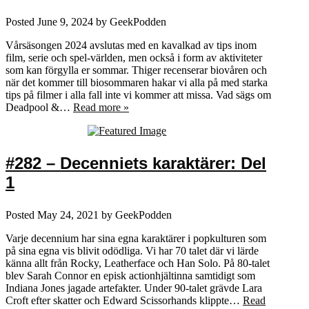
Posted
June 9, 2024
by
GeekPodden
Vårsäsongen 2024 avslutas med en kavalkad av tips inom
film, serie och spel-världen, men också i form av aktiviteter
som kan förgylla er sommar. Thiger recenserar biovåren och
när det kommer till biosommaren hakar vi alla på med starka
tips på filmer i alla fall inte vi kommer att missa. Vad sägs om
Deadpool &…
Read more »
#282 – Decenniets karaktärer: Del
1
Posted
May 24, 2021
by
GeekPodden
Varje decennium har sina egna karaktärer i popkulturen som
på sina egna vis blivit odödliga. Vi har 70 talet där vi lärde
känna allt från Rocky, Leatherface och Han Solo. På 80-talet
blev Sarah Connor en episk actionhjältinna samtidigt som
Indiana Jones jagade artefakter. Under 90-talet grävde Lara
Croft efter skatter och Edward Scissorhands klippte…
Read