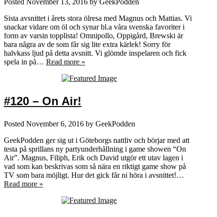
Posted
November 13, 2016
by
GeekPodden
Sista avsnittet i årets stora ölresa med Magnus och Mattias. Vi
snackar vidare om öl och synar bl.a våra svenska favoriter i
form av varsin topplista! Omnipollo, Oppigård, Brewski är
bara några av de som får sig lite extra kärlek! Sorry för
halvkass ljud på detta avsnitt. Vi glömde inspelaren och fick
spela in på…
Read more »
#120 – On Air!
Posted
November 6, 2016
by
GeekPodden
GeekPodden ger sig ut i Göteborgs nattliv och börjar med att
testa på sprillans ny partyunderhållning i game showen “On
Air”. Magnus, Filiph, Erik och David utgör ett utav lagen i
vad som kan beskrivas som så nära en riktigt game show på
TV som bara möjligt. Hur det gick får ni höra i avsnittet!…
Read more »