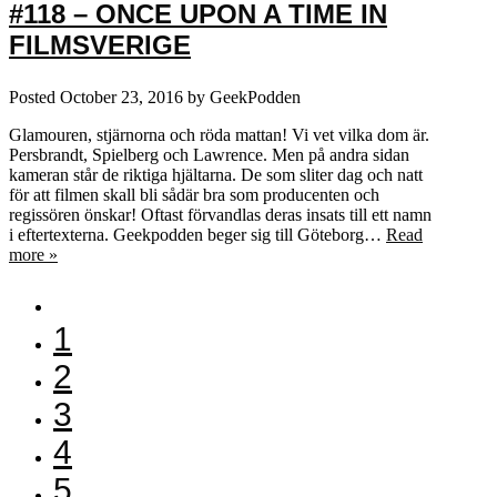
#118 – ONCE UPON A TIME IN
FILMSVERIGE
Posted
October 23, 2016
by
GeekPodden
Glamouren, stjärnorna och röda mattan! Vi vet vilka dom är.
Persbrandt, Spielberg och Lawrence. Men på andra sidan
kameran står de riktiga hjältarna. De som sliter dag och natt
för att filmen skall bli sådär bra som producenten och
regissören önskar! Oftast förvandlas deras insats till ett namn
i eftertexterna. Geekpodden beger sig till Göteborg…
Read
more »
1
2
3
4
5