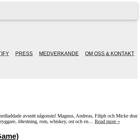
IFY
PRESS
MEDVERKANDE
OM OSS & KONTAKT
 nedladdade avsnitt någonsin! Magnus, Andreas, Filiph och Micke drar
lbryggare, öltestning, rom, whiskey, ost och en…
Read more »
Game)