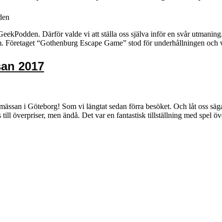
den
för GeekPodden. Därför valde vi att ställa oss själva inför en svår utmani
om. Företaget “Gothenburg Escape Game” stod för underhållningen och 
san 2017
ässan i Göteborg! Som vi längtat sedan förra besöket. Och låt oss säga s
js till överpriser, men ändå. Det var en fantastisk tillställning med spel ö