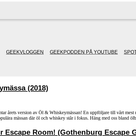
GEEKVLOGGEN
GEEKPODDEN PÅ YOUTUBE
SPOT
GEEKPODDEN RETRO
ymässa (2018)
GAMING MED MICKE
& FILIPH
tar årets version av Öl & Whiskeymässan! En uppföljare till vårt mest
 populära mässan där öl och whiskey står i fokus. Häng med oss bland ö
GEEKPODDENS
JULSPECIALER 2013
ör Escape Room! (Gothenburg Escape 