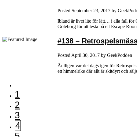
Posted
September 23, 2017
by
GeekPod
Ibland är livet lite för lätt… i alla fall 
Göteborg för att testa på ett Escape Ro
#138 – Retrospelsmäs
Posted
April 30, 2017
by
GeekPodden
Äntligen var det dags igen för Retrospelsm
ett himmelrike där allt är skitdyrt och säl
1
2
3
4
5