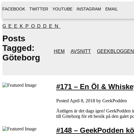
FACEBOOK
TWITTER
YOUTUBE
INSTAGRAM
EMAIL
GEEKPODDEN
Posts
Tagged:
HEM
AVSNITT
GEEKBLOGGEN
Göteborg
#171 – En Öl & Whiske
Posted
April 8, 2018
by
GeekPodden
Äntligen är det dags igen! GeekPodden in
till Göteborg för ett besök på den galet
#148 – GeekPodden k