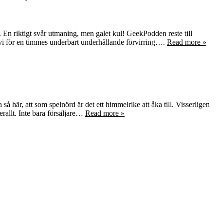
ng. En riktigt svår utmaning, men galet kul! GeekPodden reste till
vi för en timmes underbart underhållande förvirring….
Read more »
å här, att som spelnörd är det ett himmelrike att åka till. Visserligen
verallt. Inte bara försäljare…
Read more »