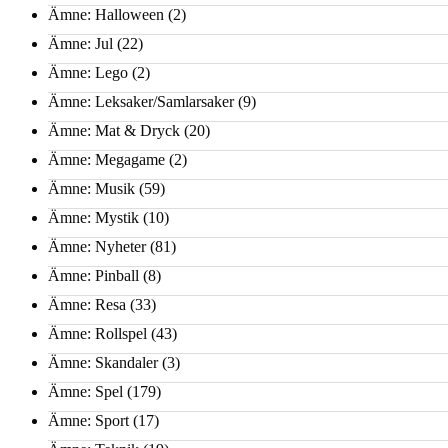
Ämne: Halloween
(2)
Ämne: Jul
(22)
Ämne: Lego
(2)
Ämne: Leksaker/Samlarsaker
(9)
Ämne: Mat & Dryck
(20)
Ämne: Megagame
(2)
Ämne: Musik
(59)
Ämne: Mystik
(10)
Ämne: Nyheter
(81)
Ämne: Pinball
(8)
Ämne: Resa
(33)
Ämne: Rollspel
(43)
Ämne: Skandaler
(3)
Ämne: Spel
(179)
Ämne: Sport
(17)