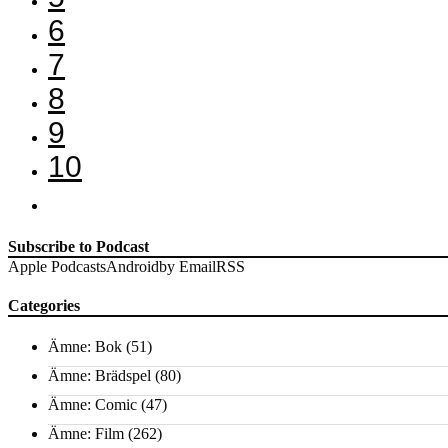
6
7
8
9
10
Subscribe to Podcast
Apple Podcasts
Android
by Email
RSS
Categories
Ämne: Bok
(51)
Ämne: Brädspel
(80)
Ämne: Comic
(47)
Ämne: Film
(262)