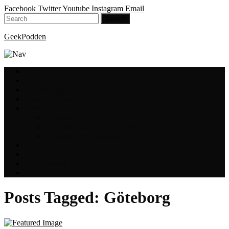
Facebook
Twitter
Youtube
Instagram
Email
GeekPodden
Hem
Avsnitt
GeekBloggen
GeekVloggen
GeekPodden på YouTube
GeekPodden Retro
Gaming med Micke & Filiph
GeekPoddens Julspecialer 2013
Spotify
Press
Medverkande
Om oss & kontakt
Posts Tagged:
Göteborg