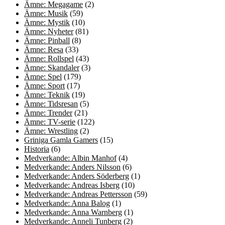
Ämne: Megagame
(2)
Ämne: Musik
(59)
Ämne: Mystik
(10)
Ämne: Nyheter
(81)
Ämne: Pinball
(8)
Ämne: Resa
(33)
Ämne: Rollspel
(43)
Ämne: Skandaler
(3)
Ämne: Spel
(179)
Ämne: Sport
(17)
Ämne: Teknik
(19)
Ämne: Tidsresan
(5)
Ämne: Trender
(21)
Ämne: TV-serie
(122)
Ämne: Wrestling
(2)
Griniga Gamla Gamers
(15)
Historia
(6)
Medverkande: Albin Manhof
(4)
Medverkande: Anders Nilsson
(6)
Medverkande: Anders Söderberg
(1)
Medverkande: Andreas Isberg
(10)
Medverkande: Andreas Pettersson
(59)
Medverkande: Anna Balog
(1)
Medverkande: Anna Warnberg
(1)
Medverkande: Anneli Tunberg
(2)