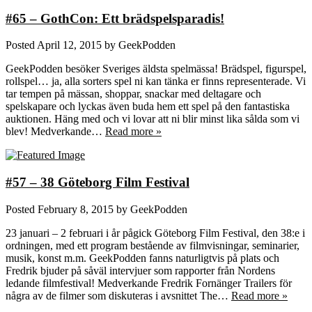
#65 – GothCon: Ett brädspelsparadis!
Posted
April 12, 2015
by
GeekPodden
GeekPodden besöker Sveriges äldsta spelmässa! Brädspel, figurspel,
rollspel… ja, alla sorters spel ni kan tänka er finns representerade. Vi
tar tempen på mässan, shoppar, snackar med deltagare och
spelskapare och lyckas även buda hem ett spel på den fantastiska
auktionen. Häng med och vi lovar att ni blir minst lika sålda som vi
blev! Medverkande…
Read more »
#57 – 38 Göteborg Film Festival
Posted
February 8, 2015
by
GeekPodden
23 januari – 2 februari i år pågick Göteborg Film Festival, den 38:e i
ordningen, med ett program bestående av filmvisningar, seminarier,
musik, konst m.m. GeekPodden fanns naturligtvis på plats och
Fredrik bjuder på såväl intervjuer som rapporter från Nordens
ledande filmfestival! Medverkande Fredrik Fornänger Trailers för
några av de filmer som diskuteras i avsnittet The…
Read more »