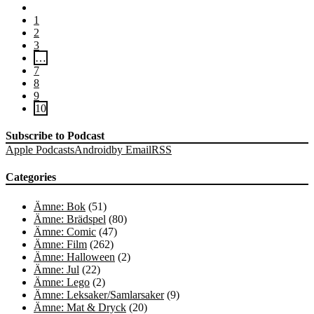
1
2
3
…
7
8
9
10
Subscribe to Podcast
Apple Podcasts
Android
by Email
RSS
Categories
Ämne: Bok
(51)
Ämne: Brädspel
(80)
Ämne: Comic
(47)
Ämne: Film
(262)
Ämne: Halloween
(2)
Ämne: Jul
(22)
Ämne: Lego
(2)
Ämne: Leksaker/Samlarsaker
(9)
Ämne: Mat & Dryck
(20)