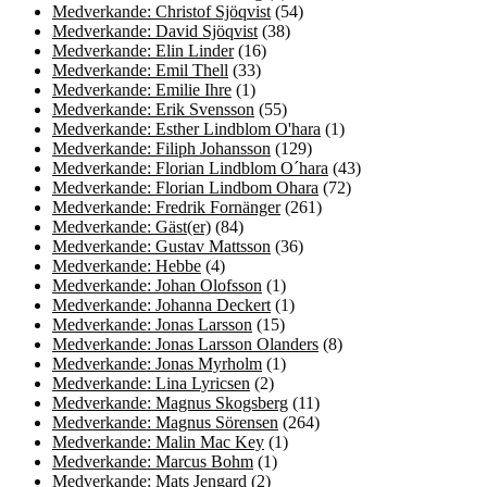
Medverkande: Christof Sjöqvist
(54)
Medverkande: David Sjöqvist
(38)
Medverkande: Elin Linder
(16)
Medverkande: Emil Thell
(33)
Medverkande: Emilie Ihre
(1)
Medverkande: Erik Svensson
(55)
Medverkande: Esther Lindblom O'hara
(1)
Medverkande: Filiph Johansson
(129)
Medverkande: Florian Lindblom O´hara
(43)
Medverkande: Florian Lindbom Ohara
(72)
Medverkande: Fredrik Fornänger
(261)
Medverkande: Gäst(er)
(84)
Medverkande: Gustav Mattsson
(36)
Medverkande: Hebbe
(4)
Medverkande: Johan Olofsson
(1)
Medverkande: Johanna Deckert
(1)
Medverkande: Jonas Larsson
(15)
Medverkande: Jonas Larsson Olanders
(8)
Medverkande: Jonas Myrholm
(1)
Medverkande: Lina Lyricsen
(2)
Medverkande: Magnus Skogsberg
(11)
Medverkande: Magnus Sörensen
(264)
Medverkande: Malin Mac Key
(1)
Medverkande: Marcus Bohm
(1)
Medverkande: Mats Jengard
(2)