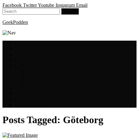
Facebook
Twitter
Youtube
Instagram
Email
GeekPodden
Hem
Avsnitt
GeekBloggen
GeekVloggen
GeekPodden på YouTube
GeekPodden Retro
Gaming med Micke & Filiph
GeekPoddens Julspecialer 2013
Spotify
Press
Medverkande
Om oss & kontakt
Posts Tagged:
Göteborg