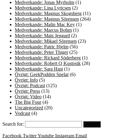
Medverkande: Jonas Myrholm
(1)
Medverkande: Lina Lyricsen
(2)
Medverkande: Magnus Skogsberg
(11)
Medverkande: Magnus Sörensen
(264)
Medverkande: Malin Mac Key
(1)
Medverkande: Marcus Bohm
(1)
Medverkande: Mats Jengard
(2)
Medverkande: Mikael Sörensen
(23)
Medverkande: Patric Hjelm
(56)
Medverkande: Peter Thiger
(25)
Medverkande: Rickard Söderberg
(1)
Medverkande: Robert Q Kustosik
(28)
Medverkande: Sara Hast
(1)
Övrigt: GeekPodden Spelar
(6)
Övrigt: Info
(5)
Övrigt: Podcast
(125)
Övrigt: Press
(13)
Övrigt: Video
(14)
The Big Four
(4)
Uncategorized
(20)
Vodcast
(4)
Search for:
Facebook
Twitter
Youtube
Instagram
Email