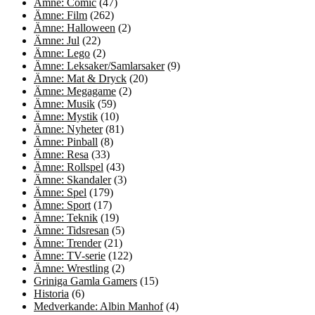
Ämne: Comic
(47)
Ämne: Film
(262)
Ämne: Halloween
(2)
Ämne: Jul
(22)
Ämne: Lego
(2)
Ämne: Leksaker/Samlarsaker
(9)
Ämne: Mat & Dryck
(20)
Ämne: Megagame
(2)
Ämne: Musik
(59)
Ämne: Mystik
(10)
Ämne: Nyheter
(81)
Ämne: Pinball
(8)
Ämne: Resa
(33)
Ämne: Rollspel
(43)
Ämne: Skandaler
(3)
Ämne: Spel
(179)
Ämne: Sport
(17)
Ämne: Teknik
(19)
Ämne: Tidsresan
(5)
Ämne: Trender
(21)
Ämne: TV-serie
(122)
Ämne: Wrestling
(2)
Griniga Gamla Gamers
(15)
Historia
(6)
Medverkande: Albin Manhof
(4)