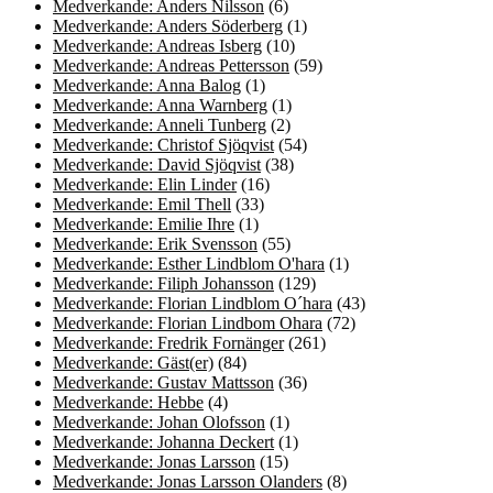
Medverkande: Anders Nilsson
(6)
Medverkande: Anders Söderberg
(1)
Medverkande: Andreas Isberg
(10)
Medverkande: Andreas Pettersson
(59)
Medverkande: Anna Balog
(1)
Medverkande: Anna Warnberg
(1)
Medverkande: Anneli Tunberg
(2)
Medverkande: Christof Sjöqvist
(54)
Medverkande: David Sjöqvist
(38)
Medverkande: Elin Linder
(16)
Medverkande: Emil Thell
(33)
Medverkande: Emilie Ihre
(1)
Medverkande: Erik Svensson
(55)
Medverkande: Esther Lindblom O'hara
(1)
Medverkande: Filiph Johansson
(129)
Medverkande: Florian Lindblom O´hara
(43)
Medverkande: Florian Lindbom Ohara
(72)
Medverkande: Fredrik Fornänger
(261)
Medverkande: Gäst(er)
(84)
Medverkande: Gustav Mattsson
(36)
Medverkande: Hebbe
(4)
Medverkande: Johan Olofsson
(1)
Medverkande: Johanna Deckert
(1)
Medverkande: Jonas Larsson
(15)
Medverkande: Jonas Larsson Olanders
(8)