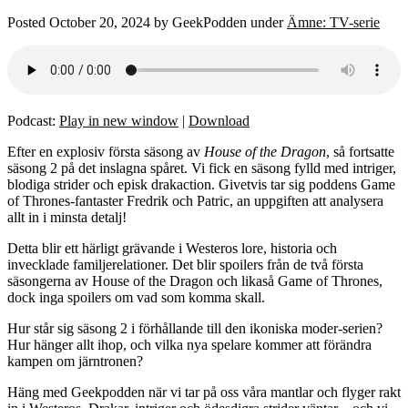
Posted
October 20, 2024
by
GeekPodden
under
Ämne: TV-serie
Podcast:
Play in new window
|
Download
Efter en explosiv första säsong av
House of the Dragon
, så fortsatte
säsong 2 på det inslagna spåret. Vi fick en säsong fylld med intriger,
blodiga strider och episk drakaction. Givetvis tar sig poddens Game
of Thrones-fantaster Fredrik och Patric, an uppgiften att analysera
allt in i minsta detalj!
Detta blir ett härligt grävande i Westeros lore, historia och
invecklade familjerelationer. Det blir spoilers från de två första
säsongerna av House of the Dragon och likaså Game of Thrones,
dock inga spoilers om vad som komma skall.
Hur står sig säsong 2 i förhållande till den ikoniska moder-serien?
Hur hänger allt ihop, och vilka nya spelare kommer att förändra
kampen om järntronen?
Häng med Geekpodden när vi tar på oss våra mantlar och flyger rakt