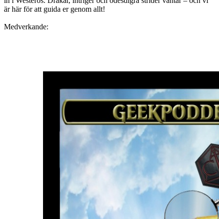
in i Westeros. Drakar, intriger och ödesdigra strider väntar – och vi
är här för att guida er genom allt!
Medverkande: