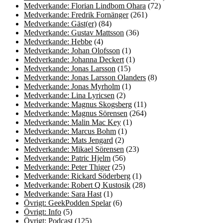
Medverkande: Florian Lindbom Ohara
(72)
Medverkande: Fredrik Fornänger
(261)
Medverkande: Gäst(er)
(84)
Medverkande: Gustav Mattsson
(36)
Medverkande: Hebbe
(4)
Medverkande: Johan Olofsson
(1)
Medverkande: Johanna Deckert
(1)
Medverkande: Jonas Larsson
(15)
Medverkande: Jonas Larsson Olanders
(8)
Medverkande: Jonas Myrholm
(1)
Medverkande: Lina Lyricsen
(2)
Medverkande: Magnus Skogsberg
(11)
Medverkande: Magnus Sörensen
(264)
Medverkande: Malin Mac Key
(1)
Medverkande: Marcus Bohm
(1)
Medverkande: Mats Jengard
(2)
Medverkande: Mikael Sörensen
(23)
Medverkande: Patric Hjelm
(56)
Medverkande: Peter Thiger
(25)
Medverkande: Rickard Söderberg
(1)
Medverkande: Robert Q Kustosik
(28)
Medverkande: Sara Hast
(1)
Övrigt: GeekPodden Spelar
(6)
Övrigt: Info
(5)
Övrigt: Podcast
(125)