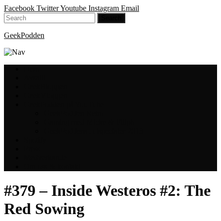
Facebook
Twitter
Youtube
Instagram
Email
GeekPodden
Hem
Avsnitt
GeekBloggen
GeekVloggen
GeekPodden på YouTube
GeekPodden Retro
Gaming med Micke & Filiph
GeekPoddens Julspecialer 2013
Spotify
Press
Medverkande
Om oss & kontakt
#379 – Inside Westeros #2: The
Red Sowing