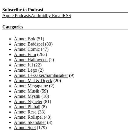
Subscribe to Podcast
Apple Podcasts
Android
by Email
RSS
Categories
Ämne: Bok
(51)
Ämne: Brädspel
(80)
Ämne: Comic
(47)
Ämne: Film
(262)
Ämne: Halloween
(2)
Ämne: Jul
(22)
Ämne: Lego
(2)
Ämne: Leksaker/Samlarsaker
(9)
Ämne: Mat & Dryck
(20)
Ämne: Megagame
(2)
Ämne: Musik
(59)
Ämne: Mystik
(10)
Ämne: Nyheter
(81)
Ämne: Pinball
(8)
Ämne: Resa
(33)
Ämne: Rollspel
(43)
Ämne: Skandaler
(3)
Ämne: Spel
(179)