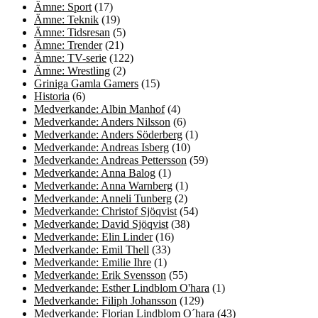
Ämne: Sport
(17)
Ämne: Teknik
(19)
Ämne: Tidsresan
(5)
Ämne: Trender
(21)
Ämne: TV-serie
(122)
Ämne: Wrestling
(2)
Griniga Gamla Gamers
(15)
Historia
(6)
Medverkande: Albin Manhof
(4)
Medverkande: Anders Nilsson
(6)
Medverkande: Anders Söderberg
(1)
Medverkande: Andreas Isberg
(10)
Medverkande: Andreas Pettersson
(59)
Medverkande: Anna Balog
(1)
Medverkande: Anna Warnberg
(1)
Medverkande: Anneli Tunberg
(2)
Medverkande: Christof Sjöqvist
(54)
Medverkande: David Sjöqvist
(38)
Medverkande: Elin Linder
(16)
Medverkande: Emil Thell
(33)
Medverkande: Emilie Ihre
(1)
Medverkande: Erik Svensson
(55)
Medverkande: Esther Lindblom O'hara
(1)
Medverkande: Filiph Johansson
(129)
Medverkande: Florian Lindblom O´hara
(43)