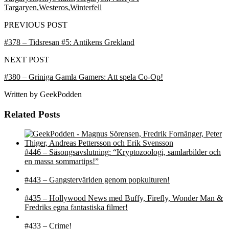
Targaryen
,
Westeros
,
Winterfell
PREVIOUS POST
#378 – Tidsresan #5: Antikens Grekland
NEXT POST
#380 – Griniga Gamla Gamers: Att spela Co-Op!
Written by
GeekPodden
Related Posts
#446 – Säsongsavslutning: “Kryptozoologi, samlarbilder och
en massa sommartips!”
#443 – Gangstervärlden genom popkulturen!
#435 – Hollywood News med Buffy, Firefly, Wonder Man &
Fredriks egna fantastiska filmer!
#433 – Crime!