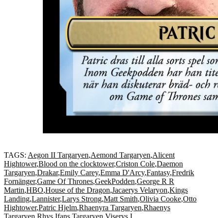
TAGS:
Aegon II Targaryen
,
Aemond Targaryen
,
Alicent
Hightower
,
Blood on the clocktower
,
Criston Cole
,
Daemon
Targaryen
,
Drakar
,
Emily Carey
,
Emma D'Arcy
,
Fantasy
,
Fredrik
Fornänger
,
Game Of Thrones
,
GeekPodden
,
George R R
Martin
,
HBO
,
House of the Dragon
,
Jacaerys Velaryon
,
Kings
Landing
,
Lannister
,
Larys Strong
,
Matt Smith
,
Olivia Cooke
,
Otto
Hightower
,
Patric Hjelm
,
Rhaenyra Targaryen
,
Rhaenys
Targaryen
,
Rhys Ifans
,
Targaryen
,
Viserys I