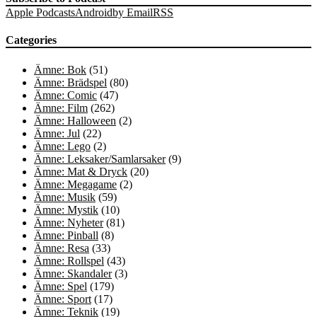
Apple Podcasts
Android
by Email
RSS
Categories
Ämne: Bok
(51)
Ämne: Brädspel
(80)
Ämne: Comic
(47)
Ämne: Film
(262)
Ämne: Halloween
(2)
Ämne: Jul
(22)
Ämne: Lego
(2)
Ämne: Leksaker/Samlarsaker
(9)
Ämne: Mat & Dryck
(20)
Ämne: Megagame
(2)
Ämne: Musik
(59)
Ämne: Mystik
(10)
Ämne: Nyheter
(81)
Ämne: Pinball
(8)
Ämne: Resa
(33)
Ämne: Rollspel
(43)
Ämne: Skandaler
(3)
Ämne: Spel
(179)
Ämne: Sport
(17)
Ämne: Teknik
(19)