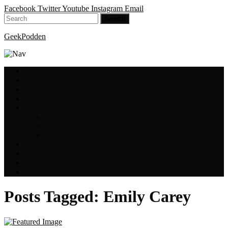
Facebook
Twitter
Youtube
Instagram
Email
GeekPodden
Hem
Avsnitt
GeekBloggen
GeekVloggen
GeekPodden på YouTube
GeekPodden Retro
Gaming med Micke & Filiph
GeekPoddens Julspecialer 2013
Spotify
Press
Medverkande
Om oss & kontakt
Posts Tagged:
Emily Carey