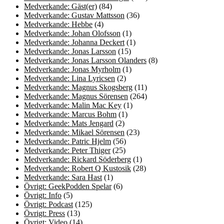
Medverkande: Gäst(er)
(84)
Medverkande: Gustav Mattsson
(36)
Medverkande: Hebbe
(4)
Medverkande: Johan Olofsson
(1)
Medverkande: Johanna Deckert
(1)
Medverkande: Jonas Larsson
(15)
Medverkande: Jonas Larsson Olanders
(8)
Medverkande: Jonas Myrholm
(1)
Medverkande: Lina Lyricsen
(2)
Medverkande: Magnus Skogsberg
(11)
Medverkande: Magnus Sörensen
(264)
Medverkande: Malin Mac Key
(1)
Medverkande: Marcus Bohm
(1)
Medverkande: Mats Jengard
(2)
Medverkande: Mikael Sörensen
(23)
Medverkande: Patric Hjelm
(56)
Medverkande: Peter Thiger
(25)
Medverkande: Rickard Söderberg
(1)
Medverkande: Robert Q Kustosik
(28)
Medverkande: Sara Hast
(1)
Övrigt: GeekPodden Spelar
(6)
Övrigt: Info
(5)
Övrigt: Podcast
(125)
Övrigt: Press
(13)
Övrigt: Video
(14)