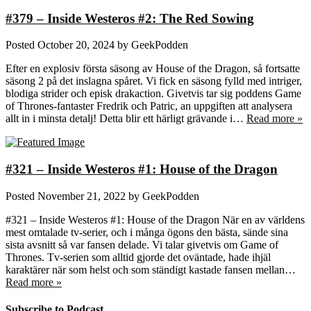
#379 – Inside Westeros #2: The Red Sowing
Posted
October 20, 2024
by
GeekPodden
Efter en explosiv första säsong av House of the Dragon, så fortsatte
säsong 2 på det inslagna spåret. Vi fick en säsong fylld med intriger,
blodiga strider och episk drakaction. Givetvis tar sig poddens Game
of Thrones-fantaster Fredrik och Patric, an uppgiften att analysera
allt in i minsta detalj! Detta blir ett härligt grävande i…
Read more »
#321 – Inside Westeros #1: House of the Dragon
Posted
November 21, 2022
by
GeekPodden
#321 – Inside Westeros #1: House of the Dragon När en av världens
mest omtalade tv-serier, och i många ögons den bästa, sände sina
sista avsnitt så var fansen delade. Vi talar givetvis om Game of
Thrones. Tv-serien som alltid gjorde det oväntade, hade ihjäl
karaktärer när som helst och som ständigt kastade fansen mellan…
Read more »
Subscribe to Podcast