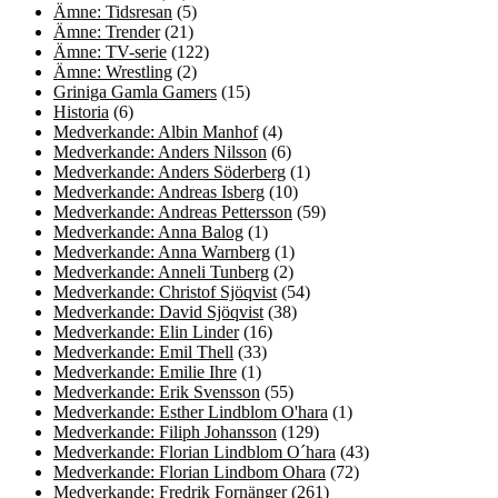
Ämne: Tidsresan
(5)
Ämne: Trender
(21)
Ämne: TV-serie
(122)
Ämne: Wrestling
(2)
Griniga Gamla Gamers
(15)
Historia
(6)
Medverkande: Albin Manhof
(4)
Medverkande: Anders Nilsson
(6)
Medverkande: Anders Söderberg
(1)
Medverkande: Andreas Isberg
(10)
Medverkande: Andreas Pettersson
(59)
Medverkande: Anna Balog
(1)
Medverkande: Anna Warnberg
(1)
Medverkande: Anneli Tunberg
(2)
Medverkande: Christof Sjöqvist
(54)
Medverkande: David Sjöqvist
(38)
Medverkande: Elin Linder
(16)
Medverkande: Emil Thell
(33)
Medverkande: Emilie Ihre
(1)
Medverkande: Erik Svensson
(55)
Medverkande: Esther Lindblom O'hara
(1)
Medverkande: Filiph Johansson
(129)
Medverkande: Florian Lindblom O´hara
(43)
Medverkande: Florian Lindbom Ohara
(72)
Medverkande: Fredrik Fornänger
(261)