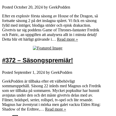
Posted
October 20, 2024
by
GeekPodden
Efter en explosiv första säsong av House of the Dragon, så
fortsatte säsong 2 på det inslagna spåret. Vi fick en säsong
fylld med intriger, blodiga strider och episk drakaction.
Givetvis tar sig poddens Game of Thrones-fantaster Fredrik
och Patric, an uppgiften att analysera allt in i minsta detalj!
Detta blir ett härligt grävande i…
Read more »
#372 – Säsongspremiär!
Posted
September 1, 2024
by
GeekPodden
GeekPodden är tillbaka efter ett välbehövligt
sommaruppehåll. Säsong 22 inleds med Magnus och Fredrik
som ser tillbaka på sommaren. Mycket popkultur har hunnit
avnjutas under den och det måste givetvis delas med av.
Filmer, brädspel, serier, rollspel, tv-spel och lite resande.
Magnus har äventyrat i mörka men galet vackra Elden Ring:
Shadow of the Erdtree,…
Read more »