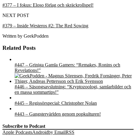
#377 – I fokus: Eloso förlag och skräckrollspel!
NEXT POST
#379 – Inside Westeros #2: The Red Sowing
Written by
GeekPodden
Related Posts
#447 – Griniga Gamla Gamers: “Remakes, Ronins och
Revelations!”
#446 – Säsongsavslutning: “Kryptozoologi, samlarbilder och
en massa sommartips!”
#445 – Regissörspecial: Christopher Nolan
#443 – Gangstervärlden genom popkulturen!
Subscribe to Podcast
Apple Podcasts
Android
by Email
RSS