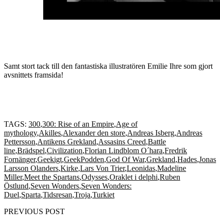
Samt stort tack till den fantastiska illustratören Emilie Ihre som gjort
avsnittets framsida!
TAGS:
300
,
300: Rise of an Empire
,
Age of
mythology
,
Akilles
,
Alexander den store
,
Andreas Isberg
,
Andreas
Pettersson
,
Antikens Grekland
,
Assasins Creed
,
Battle
line
,
Brädspel
,
Civilization
,
Florian Lindblom O´hara
,
Fredrik
Fornänger
,
Geekigt
,
GeekPodden
,
God Of War
,
Grekland
,
Hades
,
Jonas
Larsson Olanders
,
Kirke
,
Lars Von Trier
,
Leonidas
,
Madeline
Miller
,
Meet the Spartans
,
Odysses
,
Oraklet i delphi
,
Ruben
Östlund
,
Seven Wonders
,
Seven Wonders:
Duel
,
Sparta
,
Tidsresan
,
Troja
,
Turkiet
PREVIOUS POST