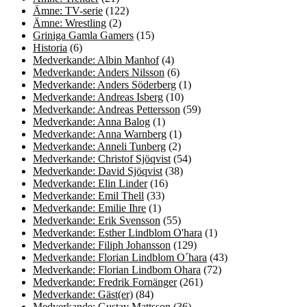
Ämne: TV-serie
(122)
Ämne: Wrestling
(2)
Griniga Gamla Gamers
(15)
Historia
(6)
Medverkande: Albin Manhof
(4)
Medverkande: Anders Nilsson
(6)
Medverkande: Anders Söderberg
(1)
Medverkande: Andreas Isberg
(10)
Medverkande: Andreas Pettersson
(59)
Medverkande: Anna Balog
(1)
Medverkande: Anna Warnberg
(1)
Medverkande: Anneli Tunberg
(2)
Medverkande: Christof Sjöqvist
(54)
Medverkande: David Sjöqvist
(38)
Medverkande: Elin Linder
(16)
Medverkande: Emil Thell
(33)
Medverkande: Emilie Ihre
(1)
Medverkande: Erik Svensson
(55)
Medverkande: Esther Lindblom O'hara
(1)
Medverkande: Filiph Johansson
(129)
Medverkande: Florian Lindblom O´hara
(43)
Medverkande: Florian Lindbom Ohara
(72)
Medverkande: Fredrik Fornänger
(261)
Medverkande: Gäst(er)
(84)
Medverkande: Gustav Mattsson
(36)