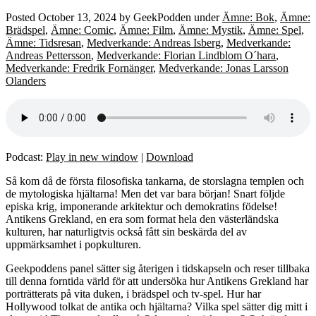
Posted
October 13, 2024
by
GeekPodden
under
Ämne: Bok
,
Ämne:
Brädspel
,
Ämne: Comic
,
Ämne: Film
,
Ämne: Mystik
,
Ämne: Spel
,
Ämne: Tidsresan
,
Medverkande: Andreas Isberg
,
Medverkande:
Andreas Pettersson
,
Medverkande: Florian Lindblom O´hara
,
Medverkande: Fredrik Fornänger
,
Medverkande: Jonas Larsson
Olanders
Podcast:
Play in new window
|
Download
Så kom då de första filosofiska tankarna, de storslagna templen och
de mytologiska hjältarna! Men det var bara början! Snart följde
episka krig, imponerande arkitektur och demokratins födelse!
Antikens Grekland, en era som format hela den västerländska
kulturen, har naturligtvis också fått sin beskärda del av
uppmärksamhet i popkulturen.
Geekpoddens panel sätter sig återigen i tidskapseln och reser tillbaka
till denna forntida värld för att undersöka hur Antikens Grekland har
porträtterats på vita duken, i brädspel och tv-spel. Hur har
Hollywood tolkat de antika och hjältarna? Vilka spel sätter dig mitt i