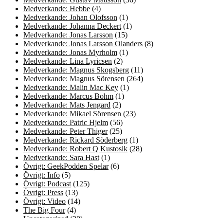
Medverkande: Hebbe
(4)
Medverkande: Johan Olofsson
(1)
Medverkande: Johanna Deckert
(1)
Medverkande: Jonas Larsson
(15)
Medverkande: Jonas Larsson Olanders
(8)
Medverkande: Jonas Myrholm
(1)
Medverkande: Lina Lyricsen
(2)
Medverkande: Magnus Skogsberg
(11)
Medverkande: Magnus Sörensen
(264)
Medverkande: Malin Mac Key
(1)
Medverkande: Marcus Bohm
(1)
Medverkande: Mats Jengard
(2)
Medverkande: Mikael Sörensen
(23)
Medverkande: Patric Hjelm
(56)
Medverkande: Peter Thiger
(25)
Medverkande: Rickard Söderberg
(1)
Medverkande: Robert Q Kustosik
(28)
Medverkande: Sara Hast
(1)
Övrigt: GeekPodden Spelar
(6)
Övrigt: Info
(5)
Övrigt: Podcast
(125)
Övrigt: Press
(13)
Övrigt: Video
(14)
The Big Four
(4)