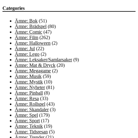
Categories
Ämne: Bok
(51)
Ämne: Brädspel
(80)
Ämne: Comic
(47)
Ämne: Film
(262)
Ämne: Halloween
(2)
Ämne: Jul
(22)
Ämne: Lego
(2)
Ämne: Leksaker/Samlarsaker
(9)
Ämne: Mat & Dryck
(20)
Ämne: Megagame
(2)
Ämne: Musik
(59)
Ämne: Mystik
(10)
Ämne: Nyheter
(81)
Ämne: Pinball
(8)
Ämne: Resa
(33)
Ämne: Rollspel
(43)
Ämne: Skandaler
(3)
Ämne: Spel
(179)
Ämne: Sport
(17)
Ämne: Teknik
(19)
Ämne: Tidsresan
(5)
Ämne: Trender
(21)