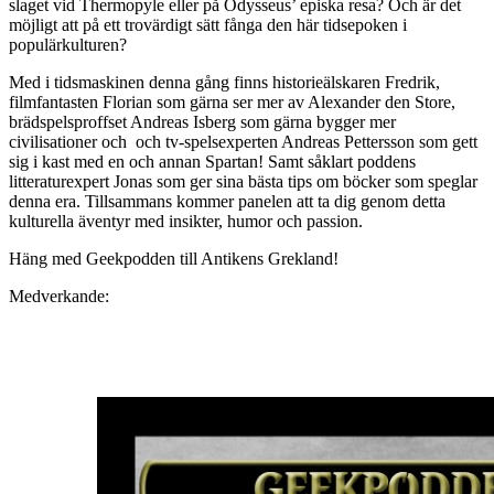
slaget vid Thermopyle eller på Odysseus’ episka resa? Och är det
möjligt att på ett trovärdigt sätt fånga den här tidsepoken i
populärkulturen?
Med i tidsmaskinen denna gång finns historieälskaren Fredrik,
filmfantasten Florian som gärna ser mer av Alexander den Store,
brädspelsproffset Andreas Isberg som gärna bygger mer
civilisationer och och tv-spelsexperten Andreas Pettersson som gett
sig i kast med en och annan Spartan! Samt såklart poddens
litteraturexpert Jonas som ger sina bästa tips om böcker som speglar
denna era. Tillsammans kommer panelen att ta dig genom detta
kulturella äventyr med insikter, humor och passion.
Häng med Geekpodden till Antikens Grekland!
Medverkande: