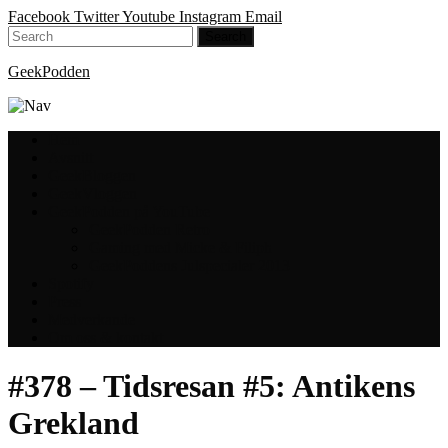
Facebook
Twitter
Youtube
Instagram
Email
GeekPodden
Hem
Avsnitt
GeekBloggen
GeekVloggen
GeekPodden på YouTube
GeekPodden Retro
Gaming med Micke & Filiph
GeekPoddens Julspecialer 2013
Spotify
Press
Medverkande
Om oss & kontakt
#378 – Tidsresan #5: Antikens
Grekland