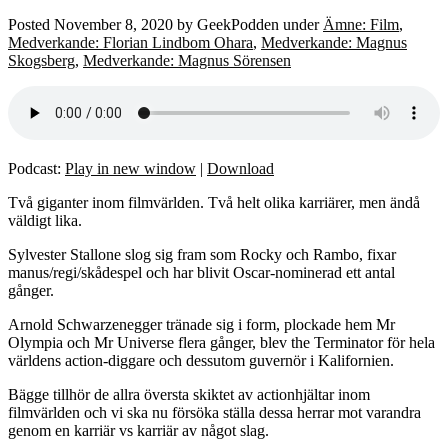
Posted
November 8, 2020
by
GeekPodden
under
Ämne: Film
,
Medverkande: Florian Lindbom Ohara
,
Medverkande: Magnus
Skogsberg
,
Medverkande: Magnus Sörensen
Podcast:
Play in new window
|
Download
Två giganter inom filmvärlden. Två helt olika karriärer, men ändå
väldigt lika.
Sylvester Stallone slog sig fram som Rocky och Rambo, fixar
manus/regi/skådespel och har blivit Oscar-nominerad ett antal
gånger.
Arnold Schwarzenegger tränade sig i form, plockade hem Mr
Olympia och Mr Universe flera gånger, blev the Terminator för hela
världens action-diggare och dessutom guvernör i Kalifornien.
Bägge tillhör de allra översta skiktet av actionhjältar inom
filmvärlden och vi ska nu försöka ställa dessa herrar mot varandra
genom en karriär vs karriär av något slag.