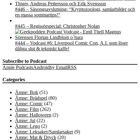
#446 – Säsongsavslutning: “Kryptozoologi, samlarbilder och
en massa sommartips!”
#445 – Regissörspecial: Christopher Nolan
#444 – Vodcast #6: Liverpool Comic Con, A.I. som löser
dåliga slut & tekniskt kaffe!
Subscribe to Podcast
Apple Podcasts
Android
by Email
RSS
Categories
Ämne: Bok
(51)
Ämne: Brädspel
(80)
Ämne: Comic
(47)
Ämne: Film
(262)
Ämne: Halloween
(2)
Ämne: Jul
(22)
Ämne: Lego
(2)
Ämne: Leksaker/Samlarsaker
(9)
Ämne: Mat & Dryck
(20)