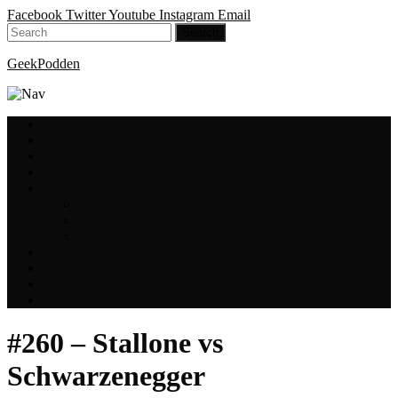
Facebook
Twitter
Youtube
Instagram
Email
GeekPodden
Hem
Avsnitt
GeekBloggen
GeekVloggen
GeekPodden på YouTube
GeekPodden Retro
Gaming med Micke & Filiph
GeekPoddens Julspecialer 2013
Spotify
Press
Medverkande
Om oss & kontakt
#260 – Stallone vs
Schwarzenegger