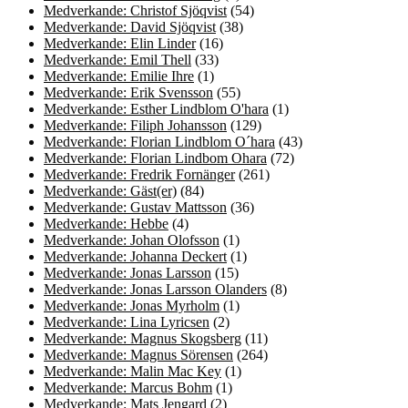
Medverkande: Christof Sjöqvist
(54)
Medverkande: David Sjöqvist
(38)
Medverkande: Elin Linder
(16)
Medverkande: Emil Thell
(33)
Medverkande: Emilie Ihre
(1)
Medverkande: Erik Svensson
(55)
Medverkande: Esther Lindblom O'hara
(1)
Medverkande: Filiph Johansson
(129)
Medverkande: Florian Lindblom O´hara
(43)
Medverkande: Florian Lindbom Ohara
(72)
Medverkande: Fredrik Fornänger
(261)
Medverkande: Gäst(er)
(84)
Medverkande: Gustav Mattsson
(36)
Medverkande: Hebbe
(4)
Medverkande: Johan Olofsson
(1)
Medverkande: Johanna Deckert
(1)
Medverkande: Jonas Larsson
(15)
Medverkande: Jonas Larsson Olanders
(8)
Medverkande: Jonas Myrholm
(1)
Medverkande: Lina Lyricsen
(2)
Medverkande: Magnus Skogsberg
(11)
Medverkande: Magnus Sörensen
(264)
Medverkande: Malin Mac Key
(1)
Medverkande: Marcus Bohm
(1)
Medverkande: Mats Jengard
(2)