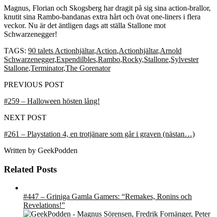
Magnus, Florian och Skogsberg har dragit på sig sina action-brallor,
knutit sina Rambo-bandanas extra hårt och övat one-liners i flera
veckor. Nu är det äntligen dags att ställa Stallone mot
Schwarzenegger!
TAGS:
90 talets Actionhjältar
,
Action
,
Actionhjältar
,
Arnold
Schwarzenegger
,
Expendilbles
,
Rambo
,
Rocky
,
Stallone
,
Sylvester
Stallone
,
Terminator
,
The Gorenator
PREVIOUS POST
#259 – Halloween hösten lång!
NEXT POST
#261 – Playstation 4, en trotjänare som går i graven (nästan…)
Written by
GeekPodden
Related Posts
#447 – Griniga Gamla Gamers: “Remakes, Ronins och
Revelations!”