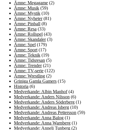
Ämne: Megagame
(2)
Ämne: Musik
(59)
Ämne: Mystik
(10)
Ämne: Nyheter
(81)
Ämne: Pinball
(8)
Ämne: Resa
(33)
Ämne: Rollspel
(43)
Ämne: Skandaler
(3)
Ämne: Spel
(179)
Ämne: Sport
(17)
Ämne: Teknik
(19)
Ämne: Tidsresan
(5)
Ämne: Trender
(21)
Ämne: TV-serie
(122)
Ämne: Wrestling
(2)
Griniga Gamla Gamers
(15)
Historia
(6)
Medverkande: Albin Manhof
(4)
Medverkande: Anders Nilsson
(6)
Medverkande: Anders Söderberg
(1)
Medverkande: Andreas Isberg
(10)
Medverkande: Andreas Pettersson
(59)
Medverkande: Anna Balog
(1)
Medverkande: Anna Warnberg
(1)
Medverkande: Anneli Tunberg
(2)