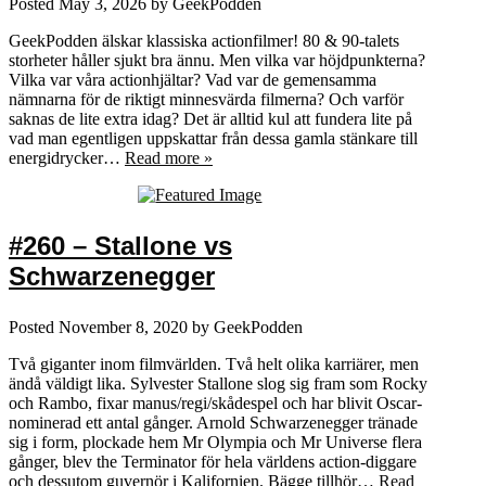
Posted
May 3, 2026
by
GeekPodden
GeekPodden älskar klassiska actionfilmer! 80 & 90-talets
storheter håller sjukt bra ännu. Men vilka var höjdpunkterna?
Vilka var våra actionhjältar? Vad var de gemensamma
nämnarna för de riktigt minnesvärda filmerna? Och varför
saknas de lite extra idag? Det är alltid kul att fundera lite på
vad man egentligen uppskattar från dessa gamla stänkare till
energidrycker…
Read more »
#260 – Stallone vs
Schwarzenegger
Posted
November 8, 2020
by
GeekPodden
Två giganter inom filmvärlden. Två helt olika karriärer, men
ändå väldigt lika. Sylvester Stallone slog sig fram som Rocky
och Rambo, fixar manus/regi/skådespel och har blivit Oscar-
nominerad ett antal gånger. Arnold Schwarzenegger tränade
sig i form, plockade hem Mr Olympia och Mr Universe flera
gånger, blev the Terminator för hela världens action-diggare
och dessutom guvernör i Kalifornien. Bägge tillhör…
Read