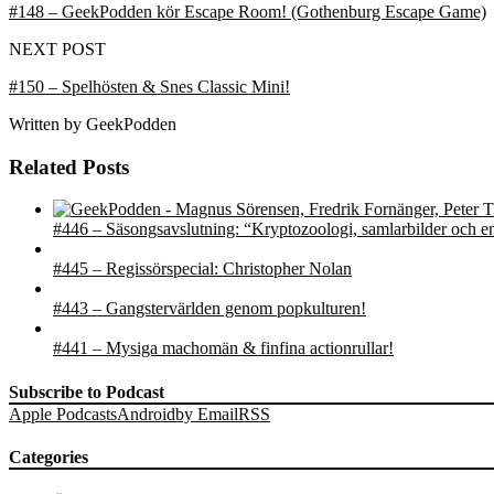
#148 – GeekPodden kör Escape Room! (Gothenburg Escape Game)
NEXT POST
#150 – Spelhösten & Snes Classic Mini!
Written by
GeekPodden
Related Posts
#446 – Säsongsavslutning: “Kryptozoologi, samlarbilder och e
#445 – Regissörspecial: Christopher Nolan
#443 – Gangstervärlden genom popkulturen!
#441 – Mysiga machomän & finfina actionrullar!
Subscribe to Podcast
Apple Podcasts
Android
by Email
RSS
Categories