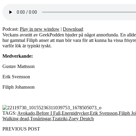
Podcast:
Play in new window
|
Download
Veckans avsnitt av GeekPodden bjuder på något annorlunda. En alldeles 
hur gammal Filiph anser att man bör vara för att kunna ha vissa frisyre
varför lök är typiskt tyskt.
Medverkande:
Gustav Mattsson
Erik Svensson
Filiph Johansson
TAGS:
Avokado
,
Before I Fall
,
Energidrycker
,
Erik Svensson
,
Filiph J
Walking dead
,
Tonåringar
,
Tzatziki
,
Zoey Deutch
PREVIOUS POST