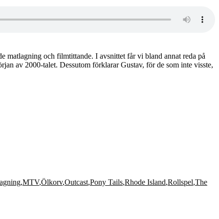
 matlagning och filmtittande. I avsnittet får vi bland annat reda på
örjan av 2000-talet. Dessutom förklarar Gustav, för de som inte visste,
agning
,
MTV
,
Ölkorv
,
Outcast
,
Pony Tails
,
Rhode Island
,
Rollspel
,
The