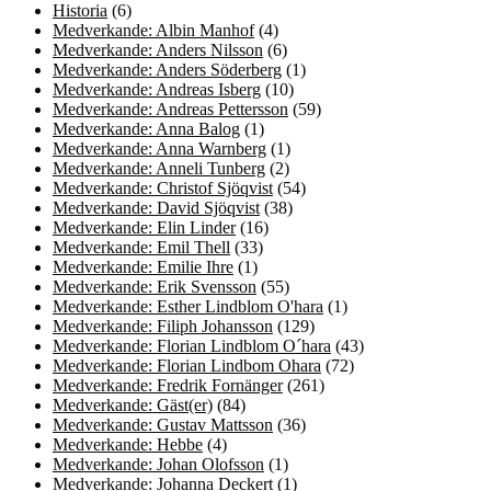
Historia
(6)
Medverkande: Albin Manhof
(4)
Medverkande: Anders Nilsson
(6)
Medverkande: Anders Söderberg
(1)
Medverkande: Andreas Isberg
(10)
Medverkande: Andreas Pettersson
(59)
Medverkande: Anna Balog
(1)
Medverkande: Anna Warnberg
(1)
Medverkande: Anneli Tunberg
(2)
Medverkande: Christof Sjöqvist
(54)
Medverkande: David Sjöqvist
(38)
Medverkande: Elin Linder
(16)
Medverkande: Emil Thell
(33)
Medverkande: Emilie Ihre
(1)
Medverkande: Erik Svensson
(55)
Medverkande: Esther Lindblom O'hara
(1)
Medverkande: Filiph Johansson
(129)
Medverkande: Florian Lindblom O´hara
(43)
Medverkande: Florian Lindbom Ohara
(72)
Medverkande: Fredrik Fornänger
(261)
Medverkande: Gäst(er)
(84)
Medverkande: Gustav Mattsson
(36)
Medverkande: Hebbe
(4)
Medverkande: Johan Olofsson
(1)
Medverkande: Johanna Deckert
(1)