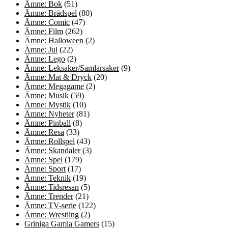
Ämne: Bok
(51)
Ämne: Brädspel
(80)
Ämne: Comic
(47)
Ämne: Film
(262)
Ämne: Halloween
(2)
Ämne: Jul
(22)
Ämne: Lego
(2)
Ämne: Leksaker/Samlarsaker
(9)
Ämne: Mat & Dryck
(20)
Ämne: Megagame
(2)
Ämne: Musik
(59)
Ämne: Mystik
(10)
Ämne: Nyheter
(81)
Ämne: Pinball
(8)
Ämne: Resa
(33)
Ämne: Rollspel
(43)
Ämne: Skandaler
(3)
Ämne: Spel
(179)
Ämne: Sport
(17)
Ämne: Teknik
(19)
Ämne: Tidsresan
(5)
Ämne: Trender
(21)
Ämne: TV-serie
(122)
Ämne: Wrestling
(2)
Griniga Gamla Gamers
(15)