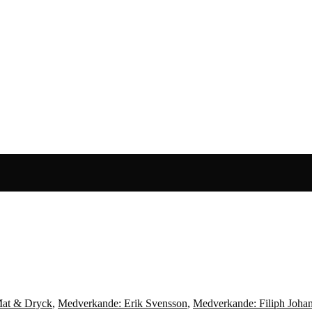
at & Dryck
,
Medverkande: Erik Svensson
,
Medverkande: Filiph Joha