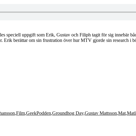
speciell uppgift som Erik, Gustav och Filiph tagit för sig innebär både
r. Erik berättar om sin frustration över hur MTV gjorde sin research i b
ohansson
,
Film
,
GeekPodden
,
Groundhog Day
,
Gustav Mattsson
,
Mat
,
Matl