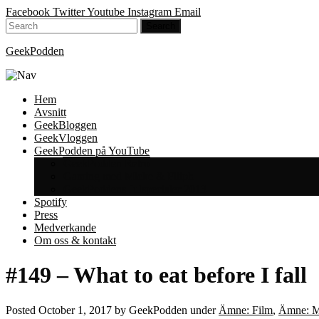
Facebook
Twitter
Youtube
Instagram
Email
GeekPodden
Hem
Avsnitt
GeekBloggen
GeekVloggen
GeekPodden på YouTube
GeekPodden Retro
Gaming med Micke & Filiph
GeekPoddens Julspecialer 2013
Spotify
Press
Medverkande
Om oss & kontakt
#149 – What to eat before I fall
Posted
October 1, 2017
by
GeekPodden
under
Ämne: Film
,
Ämne: M