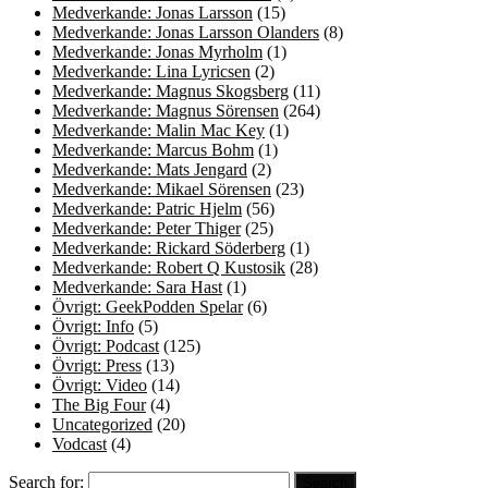
Medverkande: Jonas Larsson
(15)
Medverkande: Jonas Larsson Olanders
(8)
Medverkande: Jonas Myrholm
(1)
Medverkande: Lina Lyricsen
(2)
Medverkande: Magnus Skogsberg
(11)
Medverkande: Magnus Sörensen
(264)
Medverkande: Malin Mac Key
(1)
Medverkande: Marcus Bohm
(1)
Medverkande: Mats Jengard
(2)
Medverkande: Mikael Sörensen
(23)
Medverkande: Patric Hjelm
(56)
Medverkande: Peter Thiger
(25)
Medverkande: Rickard Söderberg
(1)
Medverkande: Robert Q Kustosik
(28)
Medverkande: Sara Hast
(1)
Övrigt: GeekPodden Spelar
(6)
Övrigt: Info
(5)
Övrigt: Podcast
(125)
Övrigt: Press
(13)
Övrigt: Video
(14)
The Big Four
(4)
Uncategorized
(20)
Vodcast
(4)
Search for: