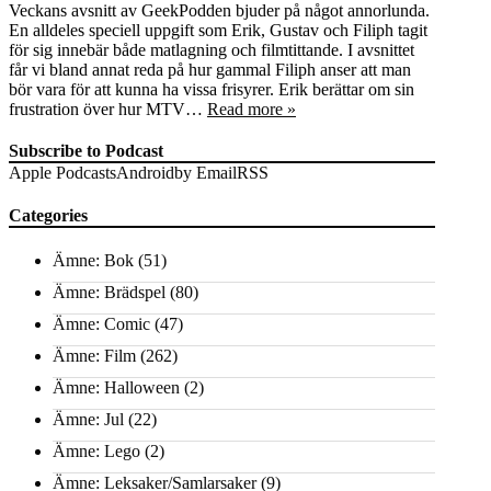
Veckans avsnitt av GeekPodden bjuder på något annorlunda.
En alldeles speciell uppgift som Erik, Gustav och Filiph tagit
för sig innebär både matlagning och filmtittande. I avsnittet
får vi bland annat reda på hur gammal Filiph anser att man
bör vara för att kunna ha vissa frisyrer. Erik berättar om sin
frustration över hur MTV…
Read more »
Subscribe to Podcast
Apple Podcasts
Android
by Email
RSS
Categories
Ämne: Bok
(51)
Ämne: Brädspel
(80)
Ämne: Comic
(47)
Ämne: Film
(262)
Ämne: Halloween
(2)
Ämne: Jul
(22)
Ämne: Lego
(2)
Ämne: Leksaker/Samlarsaker
(9)