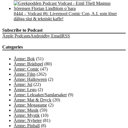
#444 – Vodcast #6: Liverpool Comic Con, A.I. som löser
dåliga slut & tekniskt kaffe!
Subscribe to Podcast
Apple Podcasts
Android
by Email
RSS
Categories
Ämne: Bok
(51)
Ämne: Brädspel
(80)
Ämne: Comic
(47)
Ämne: Film
(262)
Ämne: Halloween
(2)
Ämne: Jul
(22)
Ämne: Lego
(2)
Ämne: Leksaker/Samlarsaker
(9)
Ämne: Mat & Dryck
(20)
Ämne: Megagame
(2)
Ämne: Musik
(59)
Ämne: Mystik
(10)
Ämne: Nyheter
(81)
Ämne: Pinball
(8)