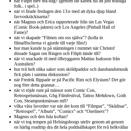
när Filiph blev tea-bag? (genom sin kärlek till att just teabaga
folk.. i spel..)
när vi firade fredagen den 13:e med att dyka djup bland
favvoskräckisarna?
när Magnus och Erica rapporterade från sin Las Vegas
(Comic Book-jakten) och Los Angeles (Pinball Hall of
Fame)?
när vi skapade “Filmen om oss själva”? (kolla in
filmaffischerna vi gjorde till varje film!)
hur man kunde ta på stämningen i rummet när Christof
dissade Sagan om Ringen och Filiph tände till?
när vi snackade öl med ölbryggaren Mattias Isaksson från
Australien?
hur två helt olika saker som sköldpaddor och dansbandsmusik
fick plats i samma diskussion?
när Fredrik flippade ur på Pacific Rim och Elysium? Det gör
nog före detta grannar…
när vi röjde runt på mässor som Comic Con,
Retrospelsmässan, Gbg Filmfestival, Tattoo Meltdown, Goth
Con, Steampunkmässan mfl?
vilka våra favoriter var när det kom till “Filmpar”, “Skådisar”,
“Retrospel”, “Album”, “Comics” och “Oneliners”?
Magnus och den fula koftan?
när vi tog tempen på Helsingsborgs uteliv genom att genom
en härlig roadtrip dra dit hela poddsällskapet för två helkvällar