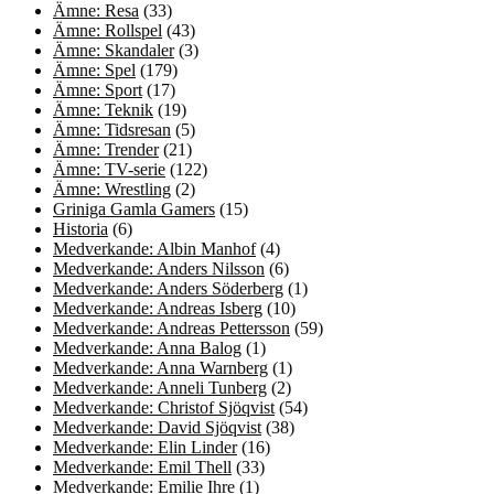
Ämne: Resa
(33)
Ämne: Rollspel
(43)
Ämne: Skandaler
(3)
Ämne: Spel
(179)
Ämne: Sport
(17)
Ämne: Teknik
(19)
Ämne: Tidsresan
(5)
Ämne: Trender
(21)
Ämne: TV-serie
(122)
Ämne: Wrestling
(2)
Griniga Gamla Gamers
(15)
Historia
(6)
Medverkande: Albin Manhof
(4)
Medverkande: Anders Nilsson
(6)
Medverkande: Anders Söderberg
(1)
Medverkande: Andreas Isberg
(10)
Medverkande: Andreas Pettersson
(59)
Medverkande: Anna Balog
(1)
Medverkande: Anna Warnberg
(1)
Medverkande: Anneli Tunberg
(2)
Medverkande: Christof Sjöqvist
(54)
Medverkande: David Sjöqvist
(38)
Medverkande: Elin Linder
(16)
Medverkande: Emil Thell
(33)
Medverkande: Emilie Ihre
(1)