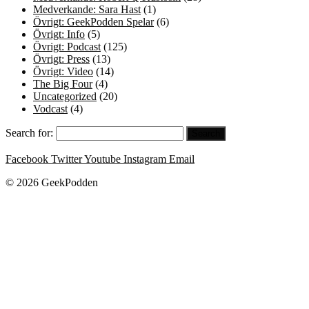
Medverkande: Sara Hast
(1)
Övrigt: GeekPodden Spelar
(6)
Övrigt: Info
(5)
Övrigt: Podcast
(125)
Övrigt: Press
(13)
Övrigt: Video
(14)
The Big Four
(4)
Uncategorized
(20)
Vodcast
(4)
Search for:
Facebook
Twitter
Youtube
Instagram
Email
© 2026 GeekPodden