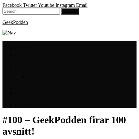
Facebook
Twitter
Youtube
Instagram
Email
GeekPodden
Hem
Avsnitt
GeekBloggen
GeekVloggen
GeekPodden på YouTube
GeekPodden Retro
Gaming med Micke & Filiph
GeekPoddens Julspecialer 2013
Spotify
Press
Medverkande
Om oss & kontakt
#100 – GeekPodden firar 100
avsnitt!