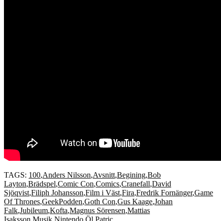
TAGS:
100
,
Anders Nilsson
,
Avsnitt
,
Begining
,
Bob
Layton
,
Brädspel
,
Comic Con
,
Comics
,
Cranefall
,
David
Sjöqvist
,
Filiph Johansson
,
Film i Väst
,
Fira
,
Fredrik Fornänger
,
Game
Of Thrones
,
GeekPodden
,
Goth Con
,
Gus Kaage
,
Johan
Falk
,
Jubileum
,
Kofta
,
Magnus Sörensen
,
Mattias
Isaksson
,
Musik
,
Nintendo
,
Öl
,
Patric