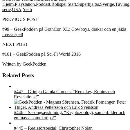
Hjelm
,
Playstation
,
Podcast
,
Rollspel
,
Start
,
Superhjältar
,
Sverige
,
Tävling
serie
,
USA
,
Yeah
PREVIOUS POST
#99 – GeekPodden på GothCon XL: Cowboys, drakar och en jäkla
massa spel!
NEXT POST
#101 – GeekPodden på Sci-Fi World 2016
Written by
GeekPodden
Related Posts
#447 – Griniga Gamla Gamers: “Remakes, Ronins och
Revelations!”
#446 – Säsongsavslutning: “Kryptozoologi, samlarbilder och
en massa sommartips!”
#445 – Regissörspecial: Christopher Nolan