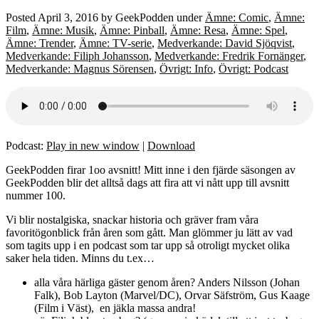
Posted
April 3, 2016
by
GeekPodden
under
Ämne: Comic
,
Ämne:
Film
,
Ämne: Musik
,
Ämne: Pinball
,
Ämne: Resa
,
Ämne: Spel
,
Ämne: Trender
,
Ämne: TV-serie
,
Medverkande: David Sjöqvist
,
Medverkande: Filiph Johansson
,
Medverkande: Fredrik Fornänger
,
Medverkande: Magnus Sörensen
,
Övrigt: Info
,
Övrigt: Podcast
Podcast:
Play in new window
|
Download
GeekPodden firar 1oo avsnitt! Mitt inne i den fjärde säsongen av
GeekPodden blir det alltså dags att fira att vi nått upp till avsnitt
nummer 100.
Vi blir nostalgiska, snackar historia och gräver fram våra
favoritögonblick från åren som gått. Man glömmer ju lätt av vad
som tagits upp i en podcast som tar upp så otroligt mycket olika
saker hela tiden. Minns du t.ex…
alla våra härliga gäster genom åren? Anders Nilsson (Johan
Falk), Bob Layton (Marvel/DC), Orvar Säfström, Gus Kaage
(Film i Väst), en jäkla massa andra!