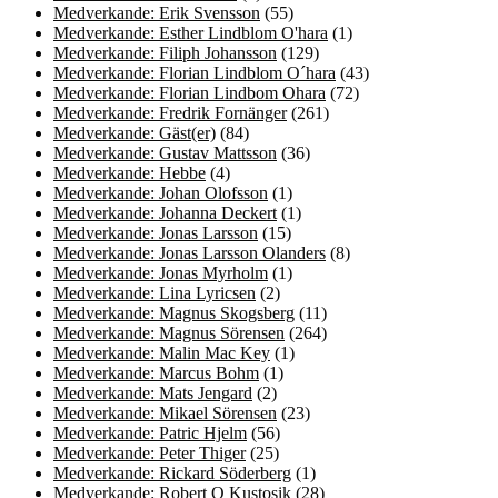
Medverkande: Erik Svensson
(55)
Medverkande: Esther Lindblom O'hara
(1)
Medverkande: Filiph Johansson
(129)
Medverkande: Florian Lindblom O´hara
(43)
Medverkande: Florian Lindbom Ohara
(72)
Medverkande: Fredrik Fornänger
(261)
Medverkande: Gäst(er)
(84)
Medverkande: Gustav Mattsson
(36)
Medverkande: Hebbe
(4)
Medverkande: Johan Olofsson
(1)
Medverkande: Johanna Deckert
(1)
Medverkande: Jonas Larsson
(15)
Medverkande: Jonas Larsson Olanders
(8)
Medverkande: Jonas Myrholm
(1)
Medverkande: Lina Lyricsen
(2)
Medverkande: Magnus Skogsberg
(11)
Medverkande: Magnus Sörensen
(264)
Medverkande: Malin Mac Key
(1)
Medverkande: Marcus Bohm
(1)
Medverkande: Mats Jengard
(2)
Medverkande: Mikael Sörensen
(23)
Medverkande: Patric Hjelm
(56)
Medverkande: Peter Thiger
(25)
Medverkande: Rickard Söderberg
(1)
Medverkande: Robert Q Kustosik
(28)