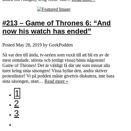
#213 – Game of Thrones 6: “And
now his watch has ended”
Posted
May 28, 2019
by
GeekPodden
Så var den till ända, tv-serien som vuxit till att bli en av de
mest omtalade, största och (enligt vissa) bästa någonsin!
Game of Thrones! Det är väldigt få där ute som missat alla
turer kring sista säsongen! Vissa hyllar den, andra skriver
protestlistor! Vi på podden måste givetvis diskutera, inte bara
sista säsongen, utan…
Read more »
1
2
3