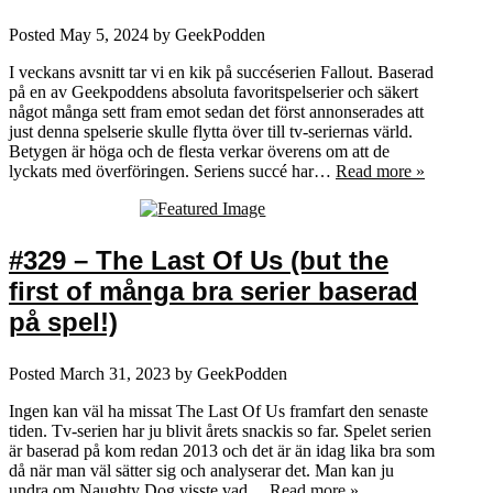
Posted
May 5, 2024
by
GeekPodden
I veckans avsnitt tar vi en kik på succéserien Fallout. Baserad
på en av Geekpoddens absoluta favoritspelserier och säkert
något många sett fram emot sedan det först annonserades att
just denna spelserie skulle flytta över till tv-seriernas värld.
Betygen är höga och de flesta verkar överens om att de
lyckats med överföringen. Seriens succé har…
Read more »
#329 – The Last Of Us (but the
first of många bra serier baserad
på spel!)
Posted
March 31, 2023
by
GeekPodden
Ingen kan väl ha missat The Last Of Us framfart den senaste
tiden. Tv-serien har ju blivit årets snackis so far. Spelet serien
är baserad på kom redan 2013 och det är än idag lika bra som
då när man väl sätter sig och analyserar det. Man kan ju
undra om Naughty Dog visste vad…
Read more »