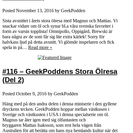
Posted
November 13, 2016
by
GeekPodden
Sista avsnittet i årets stora ölresa med Magnus och Mattias. Vi
snackar vidare om öl och synar bl.a våra svenska favoriter i
form av varsin topplista! Omnipollo, Oppigård, Brewski är
bara några av de som får sig lite extra kärlek! Sorry för
halvkass ljud på detta avsnitt. Vi glömde inspelaren och fick
spela in på…
Read more »
#116 – GeekPoddens Stora Ölresa
(Del 2)
Posted
October 9, 2016
by
GeekPodden
Häng med på den andra delen i denna miniserie i den gyllene
dryckens tecken. GeekPodden hoppar mellan västkusen i
Sverige och västkusten i USA i denna specialserie om öl.
Magnus tar åter igen med sig ölfantasten och
bryggaren Mattias Isaksson, som rest hela vägen från
Australien för att berätta om hans nya hemlands kultur när det