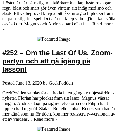
Hösten är här på riktigt nu. Mörkare kvällar, dystrare dagar,
regn, blåst och snart gör även vintern sitt intåg med snö och
slask. Ett välbeprövat knep är att låsa in sig och plocka fram
ett par riktigt bra spel. Detta är ett knep vi helhjärtat kan ställa
oss bakom. Magnus och Andreas har kollat in…
Read more
»
#252 – Om the Last Of Us, Zoom-
partyn och att gå igång på
lasson!
Posted
June 13, 2020
by
GeekPodden
GeekPodden samlas för att kolla in ett gäng av nöjesvärldens
nyheter. Florian har plockat fram sitt lasso, Magnus vässat
tungan, Andreas tagit på sig nyhetsskorna och Filiph hällt
upp en kall o go öl. Stakka Bo, eller Johan Renck som han är
mer känd som nu för tiden, kommer regissera tv-versionen av
ett av värdens…
Read more »