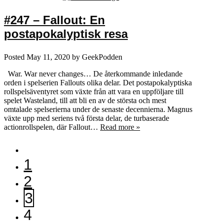
#247 – Fallout: En
postapokalyptisk resa
Posted
May 11, 2020
by
GeekPodden
War. War never changes… De återkommande inledande
orden i spelserien Fallouts olika delar. Det postapokalyptiska
rollspelsäventyret som växte från att vara en uppföljare till
spelet Wasteland, till att bli en av de största och mest
omtalade spelserierna under de senaste decennierna. Magnus
växte upp med seriens två första delar, de turbaserade
actionrollspelen, där Fallout…
Read more »
1
2
3
4