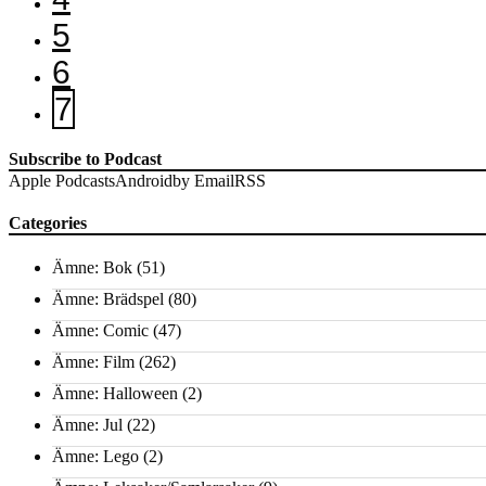
5
6
7
Subscribe to Podcast
Apple Podcasts
Android
by Email
RSS
Categories
Ämne: Bok
(51)
Ämne: Brädspel
(80)
Ämne: Comic
(47)
Ämne: Film
(262)
Ämne: Halloween
(2)
Ämne: Jul
(22)
Ämne: Lego
(2)