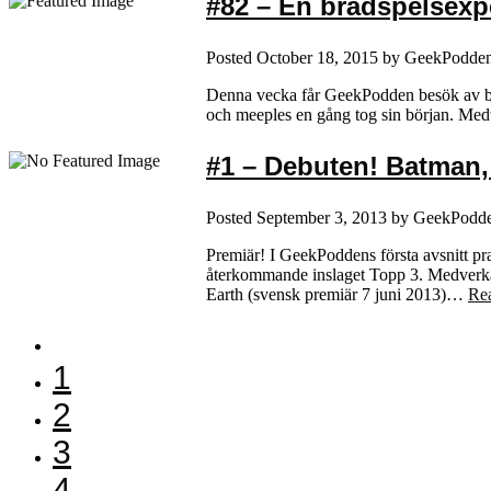
#82 – En brädspelsexp
Posted
October 18, 2015
by
GeekPodde
Denna vecka får GeekPodden besök av bräd
och meeples en gång tog sin början. Me
#1 – Debuten! Batman,
Posted
September 3, 2013
by
GeekPodd
Premiär! I GeekPoddens första avsnitt pr
återkommande inslaget Topp 3. Medverka
Earth (svensk premiär 7 juni 2013)…
Re
1
2
3
4