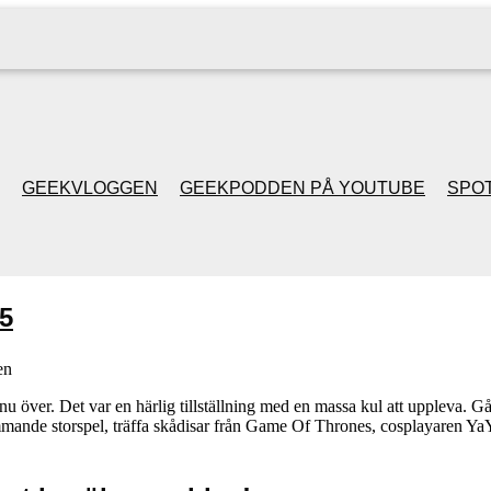
GEEKVLOGGEN
GEEKPODDEN PÅ YOUTUBE
SPOT
GEEKPODDEN RETRO
5
GAMING MED MICKE
& FILIPH
en
ver. Det var en härlig tillställning med en massa kul att uppleva. Gån
mande storspel, träffa skådisar från Game Of Thrones, cosplayaren YaYa
GEEKPODDENS
JULSPECIALER 2013