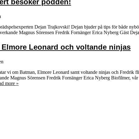
ert besöker podden!
n
spelsexperten Dejan Trajkovski! Dejan bjuder på tips för både nybörja
dverkande Magnus Sörensen Fredrik Fornänger Erica Nyberg Gäst Deja
 Elmore Leonard och voltande ninjas
en
atar vi om Batman, Elmore Leonard samt voltande ninjas och Fredrik fli
nde Magnus Sörensen Fredrik Fornänger Erica Nyberg Biofilmer, vår 
ad more »