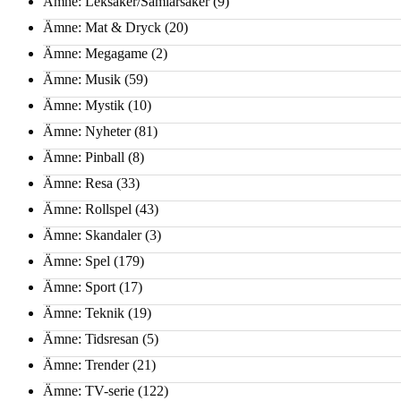
Ämne: Leksaker/Samlarsaker
(9)
Ämne: Mat & Dryck
(20)
Ämne: Megagame
(2)
Ämne: Musik
(59)
Ämne: Mystik
(10)
Ämne: Nyheter
(81)
Ämne: Pinball
(8)
Ämne: Resa
(33)
Ämne: Rollspel
(43)
Ämne: Skandaler
(3)
Ämne: Spel
(179)
Ämne: Sport
(17)
Ämne: Teknik
(19)
Ämne: Tidsresan
(5)
Ämne: Trender
(21)
Ämne: TV-serie
(122)