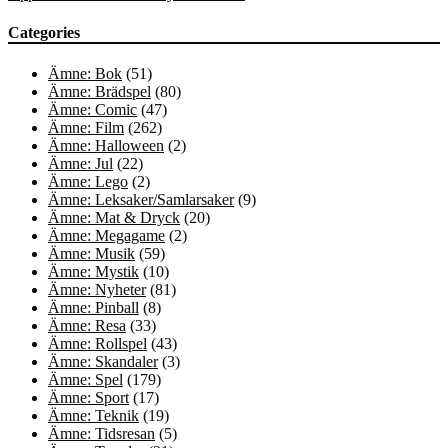
Categories
Ämne: Bok
(51)
Ämne: Brädspel
(80)
Ämne: Comic
(47)
Ämne: Film
(262)
Ämne: Halloween
(2)
Ämne: Jul
(22)
Ämne: Lego
(2)
Ämne: Leksaker/Samlarsaker
(9)
Ämne: Mat & Dryck
(20)
Ämne: Megagame
(2)
Ämne: Musik
(59)
Ämne: Mystik
(10)
Ämne: Nyheter
(81)
Ämne: Pinball
(8)
Ämne: Resa
(33)
Ämne: Rollspel
(43)
Ämne: Skandaler
(3)
Ämne: Spel
(179)
Ämne: Sport
(17)
Ämne: Teknik
(19)
Ämne: Tidsresan
(5)