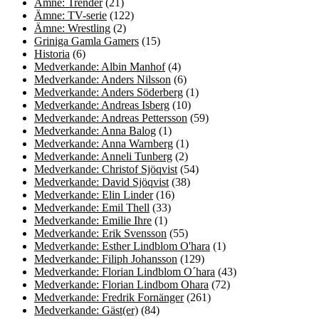
Ämne: Trender
(21)
Ämne: TV-serie
(122)
Ämne: Wrestling
(2)
Griniga Gamla Gamers
(15)
Historia
(6)
Medverkande: Albin Manhof
(4)
Medverkande: Anders Nilsson
(6)
Medverkande: Anders Söderberg
(1)
Medverkande: Andreas Isberg
(10)
Medverkande: Andreas Pettersson
(59)
Medverkande: Anna Balog
(1)
Medverkande: Anna Warnberg
(1)
Medverkande: Anneli Tunberg
(2)
Medverkande: Christof Sjöqvist
(54)
Medverkande: David Sjöqvist
(38)
Medverkande: Elin Linder
(16)
Medverkande: Emil Thell
(33)
Medverkande: Emilie Ihre
(1)
Medverkande: Erik Svensson
(55)
Medverkande: Esther Lindblom O'hara
(1)
Medverkande: Filiph Johansson
(129)
Medverkande: Florian Lindblom O´hara
(43)
Medverkande: Florian Lindbom Ohara
(72)
Medverkande: Fredrik Fornänger
(261)
Medverkande: Gäst(er)
(84)