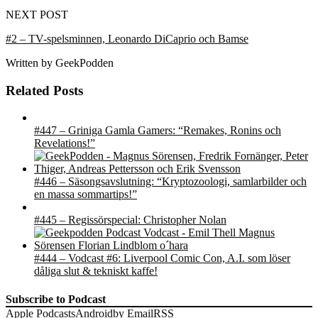
NEXT POST
#2 – TV-spelsminnen, Leonardo DiCaprio och Bamse
Written by
GeekPodden
Related Posts
#447 – Griniga Gamla Gamers: “Remakes, Ronins och
Revelations!”
#446 – Säsongsavslutning: “Kryptozoologi, samlarbilder och
en massa sommartips!”
#445 – Regissörspecial: Christopher Nolan
#444 – Vodcast #6: Liverpool Comic Con, A.I. som löser
dåliga slut & tekniskt kaffe!
Subscribe to Podcast
Apple Podcasts
Android
by Email
RSS