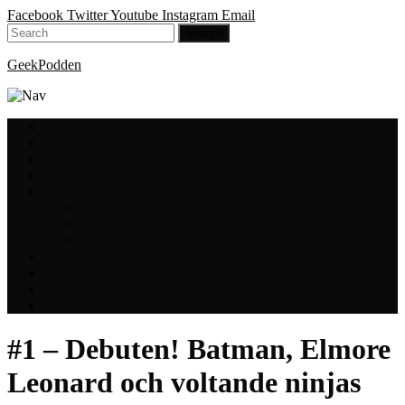
Facebook
Twitter
Youtube
Instagram
Email
GeekPodden
Hem
Avsnitt
GeekBloggen
GeekVloggen
GeekPodden på YouTube
GeekPodden Retro
Gaming med Micke & Filiph
GeekPoddens Julspecialer 2013
Spotify
Press
Medverkande
Om oss & kontakt
#1 – Debuten! Batman, Elmore
Leonard och voltande ninjas