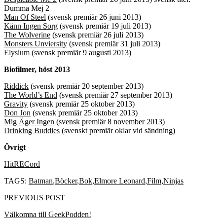
Dumma Mej 2
Man Of Steel
(svensk premiär 26 juni 2013)
Känn Ingen Sorg
(svensk premiär 19 juli 2013)
The Wolverine
(svensk premiär 26 juli 2013)
Monsters Unviersity
(svensk premiär 31 juli 2013)
Elysium
(svensk premiär 9 augusti 2013)
Biofilmer, höst 2013
Riddick
(svensk premiär 20 september 2013)
The World’s End
(svensk premiär 27 september 2013)
Gravity
(svensk premiär 25 oktober 2013)
Don Jon
(svensk premiär 25 oktober 2013)
Mig Äger Ingen
(svensk premiär 8 november 2013)
Drinking Buddies
(svenskt premiär oklar vid sändning)
Övrigt
HitRECord
TAGS:
Batman
,
Böcker
,
Bok
,
Elmore Leonard
,
Film
,
Ninjas
PREVIOUS POST
Välkomna till GeekPodden!