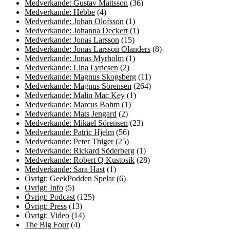
Medverkande: Gustav Mattsson
(36)
Medverkande: Hebbe
(4)
Medverkande: Johan Olofsson
(1)
Medverkande: Johanna Deckert
(1)
Medverkande: Jonas Larsson
(15)
Medverkande: Jonas Larsson Olanders
(8)
Medverkande: Jonas Myrholm
(1)
Medverkande: Lina Lyricsen
(2)
Medverkande: Magnus Skogsberg
(11)
Medverkande: Magnus Sörensen
(264)
Medverkande: Malin Mac Key
(1)
Medverkande: Marcus Bohm
(1)
Medverkande: Mats Jengard
(2)
Medverkande: Mikael Sörensen
(23)
Medverkande: Patric Hjelm
(56)
Medverkande: Peter Thiger
(25)
Medverkande: Rickard Söderberg
(1)
Medverkande: Robert Q Kustosik
(28)
Medverkande: Sara Hast
(1)
Övrigt: GeekPodden Spelar
(6)
Övrigt: Info
(5)
Övrigt: Podcast
(125)
Övrigt: Press
(13)
Övrigt: Video
(14)
The Big Four
(4)