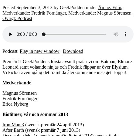
Posted
September 3, 2013
by
GeekPodden
under
Ämne: Film
,
Medverkande: Fredrik Fornänger
,
Medverkande: Magnus Sörensen
,
Övrigt: Podcast
Podcast:
Play in new window
|
Download
Premiär! I GeekPoddens första avsnitt pratar vi om Batman, Elmore
Leonard samt voltande ninjas och Fredrik flippar ur över Elysium.
Vi kickar även igång det framtida återkommande inslaget Topp 3.
Medverkande
Magnus Sörensen
Fredrik Fornänger
Erica Nyberg
Biofilmer, vår och sommar 2013
Iron Man 3
(svensk premiär 24 april 2013)
After Earth
(svensk premiär 7 juni 2013)
Despicable Me 2
(svensk premiär 26 juni 2013) svensk titel: