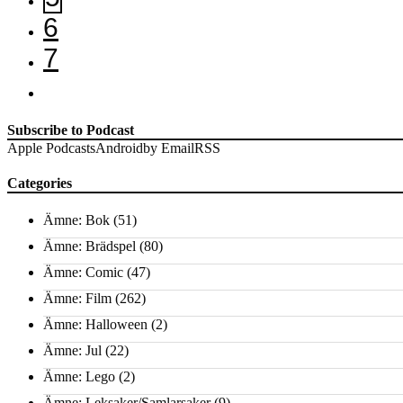
6
7
Subscribe to Podcast
Apple Podcasts
Android
by Email
RSS
Categories
Ämne: Bok
(51)
Ämne: Brädspel
(80)
Ämne: Comic
(47)
Ämne: Film
(262)
Ämne: Halloween
(2)
Ämne: Jul
(22)
Ämne: Lego
(2)
Ämne: Leksaker/Samlarsaker
(9)