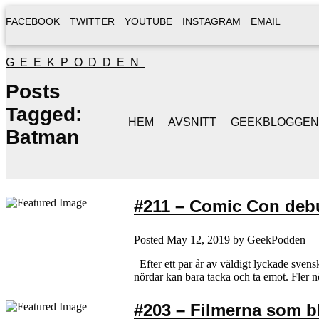
FACEBOOK
TWITTER
YOUTUBE
INSTAGRAM
EMAIL
GEEKPODDEN
Posts
Tagged:
HEM
AVSNITT
GEEKBLOGGEN
Batman
#211 – Comic Con debu
Posted
May 12, 2019
by
GeekPodden
Efter ett par år av väldigt lyckade sven
nördar kan bara tacka och ta emot. Fler n
#203 – Filmerna som bl