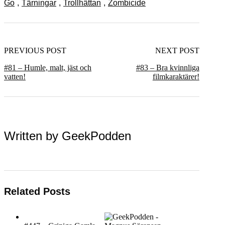
Go
,
Tärningar
,
Trollhättan
,
Zombicide
PREVIOUS POST
NEXT POST
#81 – Humle, malt, jäst och
#83 – Bra kvinnliga
vatten!
filmkaraktärer!
Written by
GeekPodden
Related Posts