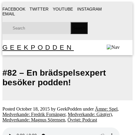
FACEBOOK
TWITTER
YOUTUBE
INSTAGRAM
EMAIL
GEEKPODDEN
#82 – En brädspelsexpert
besöker podden!
Posted
October 18, 2015
by
GeekPodden
under
Ämne: Spel
,
Medverkande: Fredrik Fornänger
,
Medverkande: Gäst(er)
,
Medverkande: Magnus Sörensen
,
Övrigt: Podcast