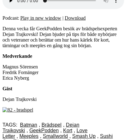
Podcast:
Play in new window
|
Download
Denna vecka får GeekPodden besök av brädspelsexperten
Dejan Trajkovski! Dejan bjuder på tips för både nybörjare
och veteraner och berättar om hur hans kärlek för kort,
tärningar och meeples en gång tog sin början.
Medverkande
Magnus Sörensen
Fredrik Fornänger
Erica Nyberg
Gäst
Dejan Trajkovski
TAGS:
Batman
,
Brädspel
,
Dejan
Trajkovski
,
GeekPodden
,
Kort
,
Love
Letter
,
Meeples
,
Smallworld
,
Smash Up
,
Sushi