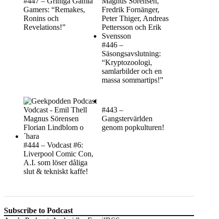
#447 – Griniga Gamla
Gamers: “Remakes,
Ronins och
Revelations!”
#446 –
Säsongsavslutning:
“Kryptozoologi,
samlarbilder och en
massa sommartips!”
#443 –
Gangstervärlden
genom popkulturen!
#444 – Vodcast #6:
Liverpool Comic Con,
A.I. som löser dåliga
slut & tekniskt kaffe!
Subscribe to Podcast