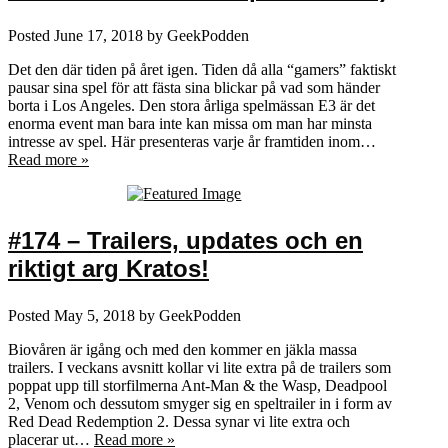
Posted
June 17, 2018
by
GeekPodden
Det den där tiden på året igen. Tiden då alla “gamers” faktiskt
pausar sina spel för att fästa sina blickar på vad som händer
borta i Los Angeles. Den stora årliga spelmässan E3 är det
enorma event man bara inte kan missa om man har minsta
intresse av spel. Här presenteras varje år framtiden inom…
Read more »
#174 – Trailers, updates och en
riktigt arg Kratos!
Posted
May 5, 2018
by
GeekPodden
Biovåren är igång och med den kommer en jäkla massa
trailers. I veckans avsnitt kollar vi lite extra på de trailers som
poppat upp till storfilmerna Ant-Man & the Wasp, Deadpool
2, Venom och dessutom smyger sig en speltrailer in i form av
Red Dead Redemption 2. Dessa synar vi lite extra och
placerar ut…
Read more »