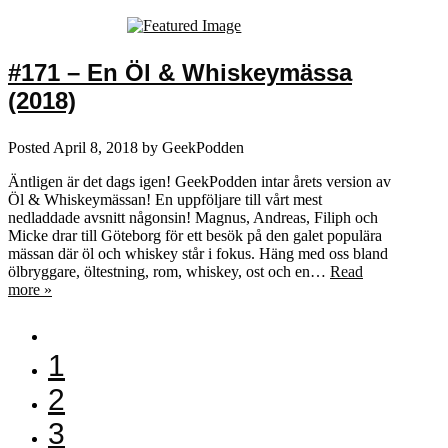
#171 – En Öl & Whiskeymässa
(2018)
Posted
April 8, 2018
by
GeekPodden
Äntligen är det dags igen! GeekPodden intar årets version av
Öl & Whiskeymässan! En uppföljare till vårt mest
nedladdade avsnitt någonsin! Magnus, Andreas, Filiph och
Micke drar till Göteborg för ett besök på den galet populära
mässan där öl och whiskey står i fokus. Häng med oss bland
ölbryggare, öltestning, rom, whiskey, ost och en…
Read
more »
1
2
3