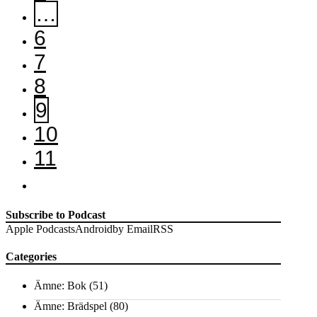
…
6
7
8
9
10
11
Subscribe to Podcast
Apple Podcasts
Android
by Email
RSS
Categories
Ämne: Bok
(51)
Ämne: Brädspel
(80)