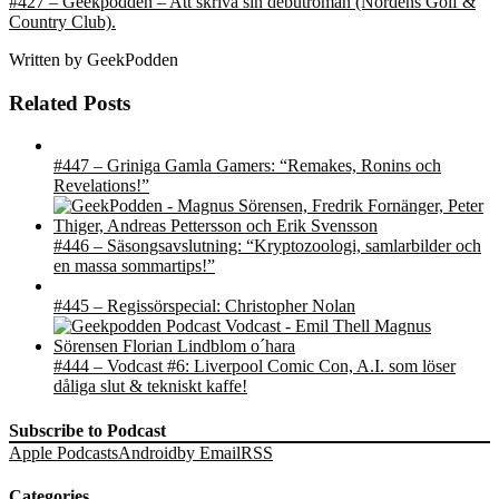
#427 – Geekpodden – Att skriva sin debutroman (Nordens Golf &
Country Club).
Written by
GeekPodden
Related Posts
#447 – Griniga Gamla Gamers: “Remakes, Ronins och
Revelations!”
#446 – Säsongsavslutning: “Kryptozoologi, samlarbilder och
en massa sommartips!”
#445 – Regissörspecial: Christopher Nolan
#444 – Vodcast #6: Liverpool Comic Con, A.I. som löser
dåliga slut & tekniskt kaffe!
Subscribe to Podcast
Apple Podcasts
Android
by Email
RSS
Categories