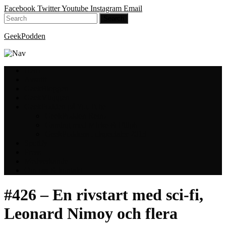
Facebook
Twitter
Youtube
Instagram
Email
GeekPodden
Hem
Avsnitt
GeekBloggen
GeekVloggen
GeekPodden på YouTube
GeekPodden Retro
Gaming med Micke & Filiph
GeekPoddens Julspecialer 2013
Spotify
Press
Medverkande
Om oss & kontakt
#426 – En rivstart med sci-fi,
Leonard Nimoy och flera