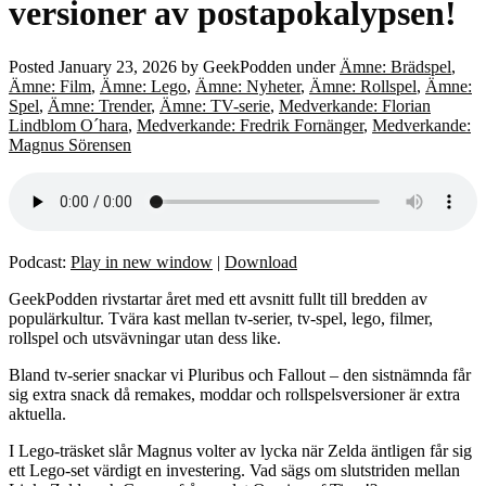
versioner av postapokalypsen!
Posted
January 23, 2026
by
GeekPodden
under
Ämne: Brädspel
,
Ämne: Film
,
Ämne: Lego
,
Ämne: Nyheter
,
Ämne: Rollspel
,
Ämne:
Spel
,
Ämne: Trender
,
Ämne: TV-serie
,
Medverkande: Florian
Lindblom O´hara
,
Medverkande: Fredrik Fornänger
,
Medverkande:
Magnus Sörensen
Podcast:
Play in new window
|
Download
GeekPodden rivstartar året med ett avsnitt fullt till bredden av
populärkultur. Tvära kast mellan tv-serier, tv-spel, lego, filmer,
rollspel och utsvävningar utan dess like.
Bland tv-serier snackar vi Pluribus och Fallout – den sistnämnda får
sig extra snack då remakes, moddar och rollspelsversioner är extra
aktuella.
I Lego-träsket slår Magnus volter av lycka när Zelda äntligen får sig
ett Lego-set värdigt en investering. Vad sägs om slutstriden mellan