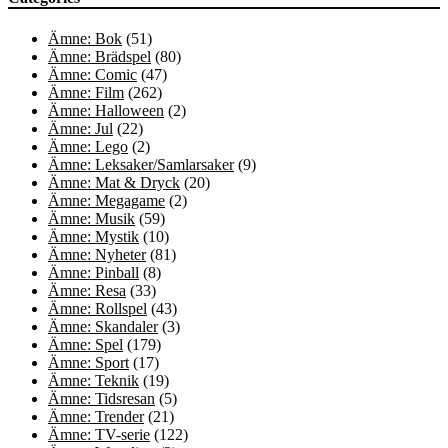
Ämne: Bok
(51)
Ämne: Brädspel
(80)
Ämne: Comic
(47)
Ämne: Film
(262)
Ämne: Halloween
(2)
Ämne: Jul
(22)
Ämne: Lego
(2)
Ämne: Leksaker/Samlarsaker
(9)
Ämne: Mat & Dryck
(20)
Ämne: Megagame
(2)
Ämne: Musik
(59)
Ämne: Mystik
(10)
Ämne: Nyheter
(81)
Ämne: Pinball
(8)
Ämne: Resa
(33)
Ämne: Rollspel
(43)
Ämne: Skandaler
(3)
Ämne: Spel
(179)
Ämne: Sport
(17)
Ämne: Teknik
(19)
Ämne: Tidsresan
(5)
Ämne: Trender
(21)
Ämne: TV-serie
(122)