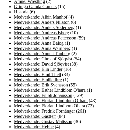
Ämne: Wrestling
(2)
Griniga Gamla Gamers
(15)
Historia
(6)
Medverkande: Albin Manhof
(4)
Medverkande: Anders Nilsson
(6)
Medverkande: Anders Söderberg
(1)
Medverkande: Andreas Isberg
(10)
Medverkande: Andreas Pettersson
(59)
Medverkande: Anna Balog
(1)
Medverkande: Anna Warnberg
(1)
Medverkande: Anneli Tunberg
(2)
Medverkande: Christof Sjöqvist
(54)
Medverkande: David Sjöqvist
(38)
Medverkande: Elin Linder
(16)
Medverkande: Emil Thell
(33)
Medverkande: Emilie Ihre
(1)
Medverkande: Erik Svensson
(55)
Medverkande: Esther Lindblom O'hara
(1)
Medverkande: Filiph Johansson
(129)
Medverkande: Florian Lindblom O´hara
(43)
Medverkande: Florian Lindbom Ohara
(72)
Medverkande: Fredrik Fornänger
(261)
Medverkande: Gäst(er)
(84)
Medverkande: Gustav Mattsson
(36)
Medverkande: Hebbe
(4)