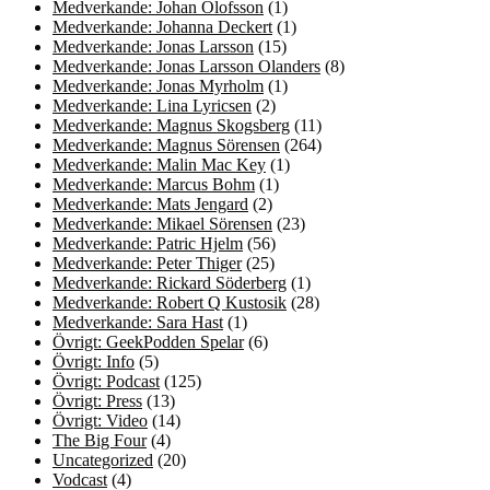
Medverkande: Johan Olofsson
(1)
Medverkande: Johanna Deckert
(1)
Medverkande: Jonas Larsson
(15)
Medverkande: Jonas Larsson Olanders
(8)
Medverkande: Jonas Myrholm
(1)
Medverkande: Lina Lyricsen
(2)
Medverkande: Magnus Skogsberg
(11)
Medverkande: Magnus Sörensen
(264)
Medverkande: Malin Mac Key
(1)
Medverkande: Marcus Bohm
(1)
Medverkande: Mats Jengard
(2)
Medverkande: Mikael Sörensen
(23)
Medverkande: Patric Hjelm
(56)
Medverkande: Peter Thiger
(25)
Medverkande: Rickard Söderberg
(1)
Medverkande: Robert Q Kustosik
(28)
Medverkande: Sara Hast
(1)
Övrigt: GeekPodden Spelar
(6)
Övrigt: Info
(5)
Övrigt: Podcast
(125)
Övrigt: Press
(13)
Övrigt: Video
(14)
The Big Four
(4)
Uncategorized
(20)
Vodcast
(4)