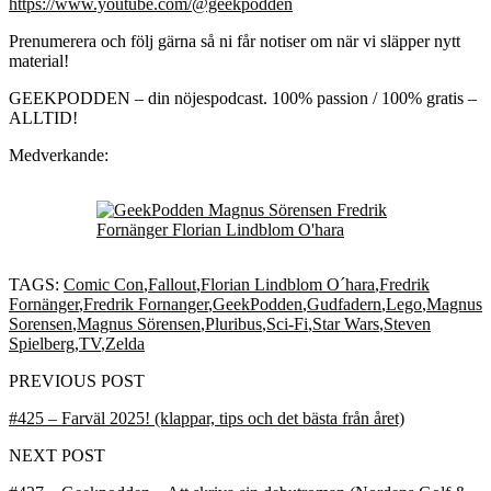
https://www.youtube.com/@geekpodden
Prenumerera och följ gärna så ni får notiser om när vi släpper nytt
material!
GEEKPODDEN – din nöjespodcast. 100% passion / 100% gratis –
ALLTID!
Medverkande:
TAGS:
Comic Con
,
Fallout
,
Florian Lindblom O´hara
,
Fredrik
Fornänger
,
Fredrik Fornanger
,
GeekPodden
,
Gudfadern
,
Lego
,
Magnus
Sorensen
,
Magnus Sörensen
,
Pluribus
,
Sci-Fi
,
Star Wars
,
Steven
Spielberg
,
TV
,
Zelda
PREVIOUS POST
#425 – Farväl 2025! (klappar, tips och det bästa från året)
NEXT POST