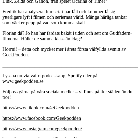
Link, Zelda och Ganon, från spelet Ocarina of Time!?
Fredrik har analyserat hur sci-fi har fått och kommer få sig
ytterligare lyft i filmen och seriernas värld. Många härliga tankar
som väcker pepp på vad som komma skall.
Florian då? Jo han har färdats bakåt i tiden och sett om Gudfadern-
filmerna. Håller de samma klass än idag?
Hörrni! – detta och mycket mer i årets första välfyllda avsnitt av
GeekPodden.
_______________________________________________________
Lyssna nu via valfri podcast-app, Spotify eller på
www.geekpodden.se
Följ oss gärna på våra sociala medier – vi finns på fler ställen än du
tror!
https://www.tiktok.com/@Geekpodden
https://www.facebook.com/Geekpodden
https://www.instagram.com/geekpodden/⁠⁠⁠⁠⁠⁠⁠⁠⁠⁠⁠⁠⁠⁠⁠⁠⁠⁠⁠⁠⁠⁠⁠⁠⁠⁠⁠⁠⁠