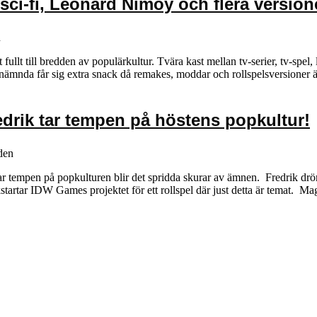
 sci-fi, Leonard Nimoy och flera versio
n
fullt till bredden av populärkultur. Tvära kast mellan tv-serier, tv-spel, 
tnämnda får sig extra snack då remakes, moddar och rollspelsversioner är
drik tar tempen på höstens popkultur!
den
tempen på popkulturen blir det spridda skurar av ämnen. Fredrik dröm
artar IDW Games projektet för ett rollspel där just detta är temat. Ma