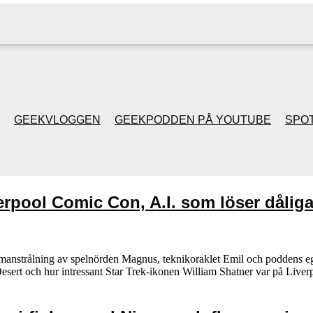
GEEKVLOGGEN
GEEKPODDEN PÅ YOUTUBE
SPOT
GEEKPODDEN RETRO
erpool Comic Con, A.I. som löser dåliga 
GAMING MED MICKE
& FILIPH
anstrålning av spelnörden Magnus, teknikoraklet Emil och poddens egn
Desert och hur intressant Star Trek-ikonen William Shatner var på Liv
GEEKPODDENS
JULSPECIALER 2013