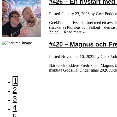
#426 – En rivstart med
Posted
January 23, 2026
by
GeekPodde
GeekPodden rivstartar året med ett avsnitt 
snackar vi Pluribus och Fallout – den sis
Zelda…
Read more »
#420 – Magnus och Fre
Posted
November 16, 2025
by
GeekPod
När GeekPoddens Fredrik och Magnus tar 
mäktiga Godzilla. Under mars 2026 Kickst
1
2
3
4
5