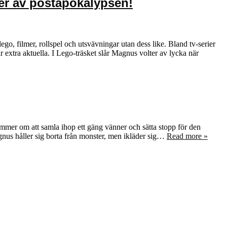
ner av postapokalypsen!
lego, filmer, rollspel och utsvävningar utan dess like. Bland tv-serier
 extra aktuella. I Lego-träsket slår Magnus volter av lycka när
mer om att samla ihop ett gäng vänner och sätta stopp för den
gnus håller sig borta från monster, men ikläder sig…
Read more »