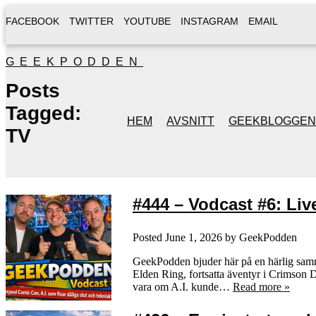
FACEBOOK
TWITTER
YOUTUBE
INSTAGRAM
EMAIL
GEEKPODDEN
Posts
Tagged:
HEM
AVSNITT
GEEKBLOGGEN
TV
#444 – Vodcast #6: Liv
Posted
June 1, 2026
by
GeekPodden
GeekPodden bjuder här på en härlig samm
Elden Ring, fortsatta äventyr i Crimson 
vara om A.I. kunde…
Read more »