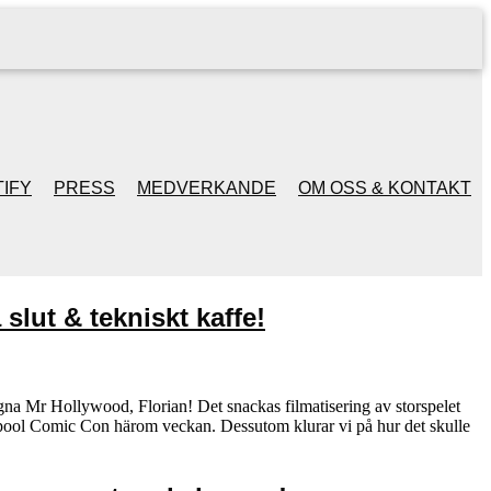
IFY
PRESS
MEDVERKANDE
OM OSS & KONTAKT
slut & tekniskt kaffe!
a Mr Hollywood, Florian! Det snackas filmatisering av storspelet
erpool Comic Con härom veckan. Dessutom klurar vi på hur det skulle