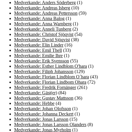
Medverkande: Anders Söderberg
(1)
Medverkande: Andreas Isberg
(10)
Medverkande: Andreas Pettersson
(59)
Medverkande: Anna Balog
(1)
Medverkande: Anna Warnberg
(1)
Medverkande: Anneli Tunberg
(2)
Medverkande: Christof Sjöqvist
(54)
Medverkande: David Sjöqvist
(38)
Medverkande: Elin Linder
(16)
Medverkande: Emil Thell
(33)
Medverkande: Emilie Ihre
(1)
Medverkande: Erik Svensson
(55)
Medverkande: Esther Lindblom O'hara
(1)
Medverkande: Filiph Johansson
(129)
Medverkande: Florian Lindblom O´hara
(43)
Medverkande: Florian Lindbom Ohara
(72)
Medverkande: Fredrik Fornänger
(261)
Medverkande: Gäst(er)
(84)
Medverkande: Gustav Mattsson
(36)
Medverkande: Hebbe
(4)
Medverkande: Johan Olofsson
(1)
Medverkande: Johanna Deckert
(1)
Medverkande: Jonas Larsson
(15)
Medverkande: Jonas Larsson Olanders
(8)
Medverkande: Jonas Myrholm
(1)