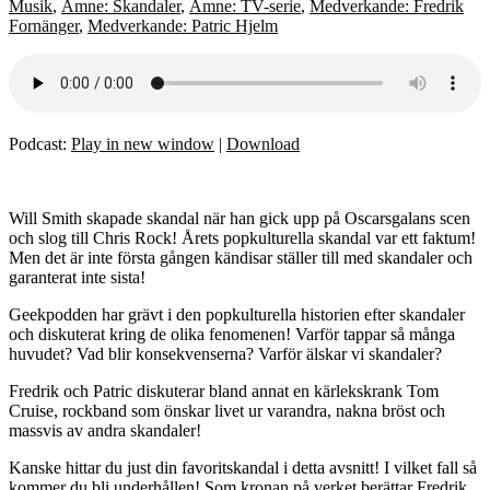
Musik
,
Ämne: Skandaler
,
Ämne: TV-serie
,
Medverkande: Fredrik
Fornänger
,
Medverkande: Patric Hjelm
Podcast:
Play in new window
|
Download
Will Smith skapade skandal när han gick upp på Oscarsgalans scen
och slog till Chris Rock! Årets popkulturella skandal var ett faktum!
Men det är inte första gången kändisar ställer till med skandaler och
garanterat inte sista!
Geekpodden har grävt i den popkulturella historien efter skandaler
och diskuterat kring de olika fenomenen! Varför tappar så många
huvudet? Vad blir konsekvenserna? Varför älskar vi skandaler?
Fredrik och Patric diskuterar bland annat en kärlekskrank Tom
Cruise, rockband som önskar livet ur varandra, nakna bröst och
massvis av andra skandaler!
Kanske hittar du just din favoritskandal i detta avsnitt! I vilket fall så
kommer du bli underhållen! Som kronan på verket berättar Fredrik