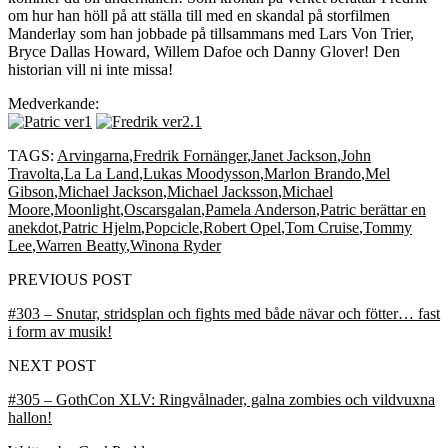
om hur han höll på att ställa till med en skandal på storfilmen
Manderlay som han jobbade på tillsammans med Lars Von Trier,
Bryce Dallas Howard, Willem Dafoe och Danny Glover! Den
historian vill ni inte missa!
Medverkande:
TAGS:
Arvingarna
,
Fredrik Fornänger
,
Janet Jackson
,
John
Travolta
,
La La Land
,
Lukas Moodysson
,
Marlon Brando
,
Mel
Gibson
,
Michael Jackson
,
Michael Jacksson
,
Michael
Moore
,
Moonlight
,
Oscarsgalan
,
Pamela Anderson
,
Patric berättar en
anekdot
,
Patric Hjelm
,
Popcicle
,
Robert Opel
,
Tom Cruise
,
Tommy
Lee
,
Warren Beatty
,
Winona Ryder
PREVIOUS POST
#303 – Snutar, stridsplan och fights med både nävar och fötter… fast
i form av musik!
NEXT POST
#305 – GothCon XLV: Ringvålnader, galna zombies och vildvuxna
hallon!