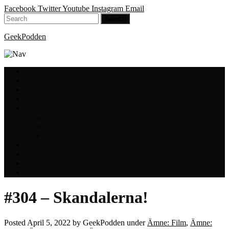
Facebook
Twitter
Youtube
Instagram
Email
GeekPodden
Hem
Avsnitt
GeekBloggen
GeekVloggen
GeekPodden på YouTube
GeekPodden Retro
Gaming med Micke & Filiph
GeekPoddens Julspecialer 2013
Spotify
Press
Medverkande
Om oss & kontakt
#304 – Skandalerna!
Posted
April 5, 2022
by
GeekPodden
under
Ämne: Film
,
Ämne: