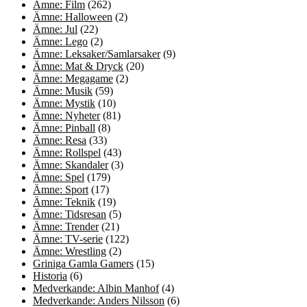
Ämne: Film
(262)
Ämne: Halloween
(2)
Ämne: Jul
(22)
Ämne: Lego
(2)
Ämne: Leksaker/Samlarsaker
(9)
Ämne: Mat & Dryck
(20)
Ämne: Megagame
(2)
Ämne: Musik
(59)
Ämne: Mystik
(10)
Ämne: Nyheter
(81)
Ämne: Pinball
(8)
Ämne: Resa
(33)
Ämne: Rollspel
(43)
Ämne: Skandaler
(3)
Ämne: Spel
(179)
Ämne: Sport
(17)
Ämne: Teknik
(19)
Ämne: Tidsresan
(5)
Ämne: Trender
(21)
Ämne: TV-serie
(122)
Ämne: Wrestling
(2)
Griniga Gamla Gamers
(15)
Historia
(6)
Medverkande: Albin Manhof
(4)
Medverkande: Anders Nilsson
(6)