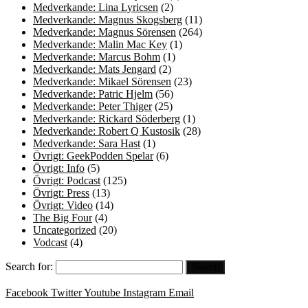
Medverkande: Lina Lyricsen
(2)
Medverkande: Magnus Skogsberg
(11)
Medverkande: Magnus Sörensen
(264)
Medverkande: Malin Mac Key
(1)
Medverkande: Marcus Bohm
(1)
Medverkande: Mats Jengard
(2)
Medverkande: Mikael Sörensen
(23)
Medverkande: Patric Hjelm
(56)
Medverkande: Peter Thiger
(25)
Medverkande: Rickard Söderberg
(1)
Medverkande: Robert Q Kustosik
(28)
Medverkande: Sara Hast
(1)
Övrigt: GeekPodden Spelar
(6)
Övrigt: Info
(5)
Övrigt: Podcast
(125)
Övrigt: Press
(13)
Övrigt: Video
(14)
The Big Four
(4)
Uncategorized
(20)
Vodcast
(4)
Search for:
Facebook
Twitter
Youtube
Instagram
Email