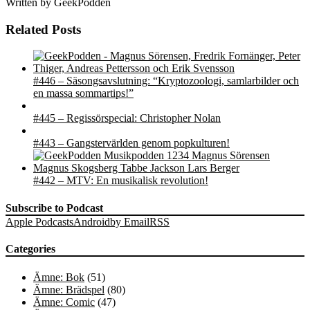
Written by
GeekPodden
Related Posts
#446 – Säsongsavslutning: “Kryptozoologi, samlarbilder och
en massa sommartips!”
#445 – Regissörspecial: Christopher Nolan
#443 – Gangstervärlden genom popkulturen!
#442 – MTV: En musikalisk revolution!
Subscribe to Podcast
Apple Podcasts
Android
by Email
RSS
Categories
Ämne: Bok
(51)
Ämne: Brädspel
(80)
Ämne: Comic
(47)