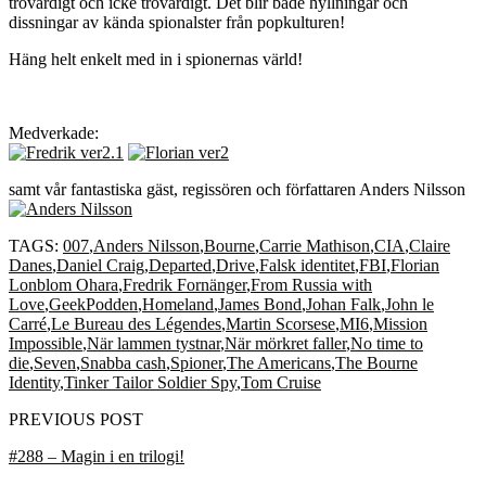
trovärdigt och icke trovärdigt. Det blir både hyllningar och
dissningar av kända spionalster från popkulturen!
Häng helt enkelt med in i spionernas värld!
Medverkade:
samt vår fantastiska gäst, regissören och författaren Anders Nilsson
TAGS:
007
,
Anders Nilsson
,
Bourne
,
Carrie Mathison
,
CIA
,
Claire
Danes
,
Daniel Craig
,
Departed
,
Drive
,
Falsk identitet
,
FBI
,
Florian
Lonblom Ohara
,
Fredrik Fornänger
,
From Russia with
Love
,
GeekPodden
,
Homeland
,
James Bond
,
Johan Falk
,
John le
Carré
,
Le Bureau des Légendes
,
Martin Scorsese
,
MI6
,
Mission
Impossible
,
När lammen tystnar
,
När mörkret faller
,
No time to
die
,
Seven
,
Snabba cash
,
Spioner
,
The Americans
,
The Bourne
Identity
,
Tinker Tailor Soldier Spy
,
Tom Cruise
PREVIOUS POST
#288 – Magin i en trilogi!