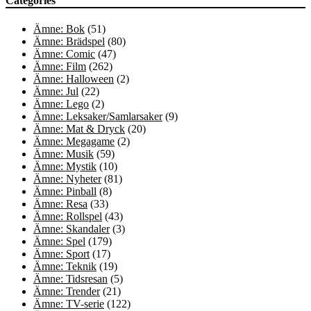
Categories
Ämne: Bok
(51)
Ämne: Brädspel
(80)
Ämne: Comic
(47)
Ämne: Film
(262)
Ämne: Halloween
(2)
Ämne: Jul
(22)
Ämne: Lego
(2)
Ämne: Leksaker/Samlarsaker
(9)
Ämne: Mat & Dryck
(20)
Ämne: Megagame
(2)
Ämne: Musik
(59)
Ämne: Mystik
(10)
Ämne: Nyheter
(81)
Ämne: Pinball
(8)
Ämne: Resa
(33)
Ämne: Rollspel
(43)
Ämne: Skandaler
(3)
Ämne: Spel
(179)
Ämne: Sport
(17)
Ämne: Teknik
(19)
Ämne: Tidsresan
(5)
Ämne: Trender
(21)
Ämne: TV-serie
(122)