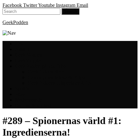
Facebook
Twitter
Youtube
Instagram
Email
GeekPodden
Hem
Avsnitt
GeekBloggen
GeekVloggen
GeekPodden på YouTube
GeekPodden Retro
Gaming med Micke & Filiph
GeekPoddens Julspecialer 2013
Spotify
Press
Medverkande
Om oss & kontakt
#289 – Spionernas värld #1:
Ingredienserna!