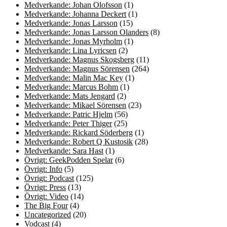
Medverkande: Johan Olofsson
(1)
Medverkande: Johanna Deckert
(1)
Medverkande: Jonas Larsson
(15)
Medverkande: Jonas Larsson Olanders
(8)
Medverkande: Jonas Myrholm
(1)
Medverkande: Lina Lyricsen
(2)
Medverkande: Magnus Skogsberg
(11)
Medverkande: Magnus Sörensen
(264)
Medverkande: Malin Mac Key
(1)
Medverkande: Marcus Bohm
(1)
Medverkande: Mats Jengard
(2)
Medverkande: Mikael Sörensen
(23)
Medverkande: Patric Hjelm
(56)
Medverkande: Peter Thiger
(25)
Medverkande: Rickard Söderberg
(1)
Medverkande: Robert Q Kustosik
(28)
Medverkande: Sara Hast
(1)
Övrigt: GeekPodden Spelar
(6)
Övrigt: Info
(5)
Övrigt: Podcast
(125)
Övrigt: Press
(13)
Övrigt: Video
(14)
The Big Four
(4)
Uncategorized
(20)
Vodcast
(4)