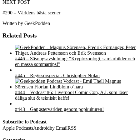
NEXT POST
#290 – Världens bästa scener
Written by
GeekPodden
Related Posts
#446 – Säsongsavslutning: “Kryptozoologi, samlarbilder och
en massa sommartips!”
#445 – Regissörspecial: Christopher Nolan
#444 – Vodcast #6: Liverpool Comic Con, A.I. som löser
dåliga slut & tekniskt kaffe!
#443 – Gangstervärlden genom popkulturen!
Subscribe to Podcast
Apple Podcasts
Android
by Email
RSS