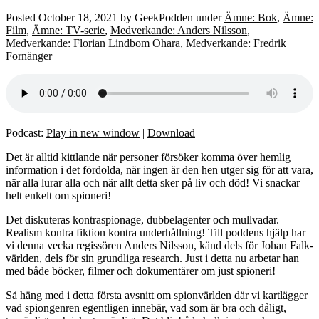
Posted
October 18, 2021
by
GeekPodden
under
Ämne: Bok
,
Ämne:
Film
,
Ämne: TV-serie
,
Medverkande: Anders Nilsson
,
Medverkande: Florian Lindbom Ohara
,
Medverkande: Fredrik
Fornänger
Podcast:
Play in new window
|
Download
Det är alltid kittlande när personer försöker komma över hemlig
information i det fördolda, när ingen är den hen utger sig för att vara,
när alla lurar alla och när allt detta sker på liv och död! Vi snackar
helt enkelt om spioneri!
Det diskuteras kontraspionage, dubbelagenter och mullvadar.
Realism kontra fiktion kontra underhållning! Till poddens hjälp har
vi denna vecka regissören Anders Nilsson, känd dels för Johan Falk-
världen, dels för sin grundliga research. Just i detta nu arbetar han
med både böcker, filmer och dokumentärer om just spioneri!
Så häng med i detta första avsnitt om spionvärlden där vi kartlägger
vad spiongenren egentligen innebär, vad som är bra och dåligt,