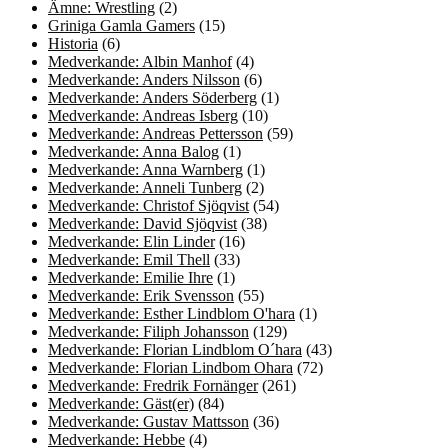
Ämne: Wrestling
(2)
Griniga Gamla Gamers
(15)
Historia
(6)
Medverkande: Albin Manhof
(4)
Medverkande: Anders Nilsson
(6)
Medverkande: Anders Söderberg
(1)
Medverkande: Andreas Isberg
(10)
Medverkande: Andreas Pettersson
(59)
Medverkande: Anna Balog
(1)
Medverkande: Anna Warnberg
(1)
Medverkande: Anneli Tunberg
(2)
Medverkande: Christof Sjöqvist
(54)
Medverkande: David Sjöqvist
(38)
Medverkande: Elin Linder
(16)
Medverkande: Emil Thell
(33)
Medverkande: Emilie Ihre
(1)
Medverkande: Erik Svensson
(55)
Medverkande: Esther Lindblom O'hara
(1)
Medverkande: Filiph Johansson
(129)
Medverkande: Florian Lindblom O´hara
(43)
Medverkande: Florian Lindbom Ohara
(72)
Medverkande: Fredrik Fornänger
(261)
Medverkande: Gäst(er)
(84)
Medverkande: Gustav Mattsson
(36)
Medverkande: Hebbe
(4)