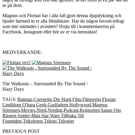
se på dem.
Magnus och Florian har i alla fall gjort denna djupdykning och
bjuder härmed in er alla filmälskare. Har du någon favorit-trilogi
som inte nämndes i avsnittet? Hojta till i kommentarerna på
Facebook, Instagram eller hör av er via hemsidan!
MEDVERKANDE:
The Walkouts – Surrounded By The Sound /
Hazy Days
TAGS:
Batman
,
Corenetto
,
Die Hard
,
Film
,
Filmserier
,
Florian
Lindblom O'hara
,
Geek
,
Gudfadern
,
Hollywood
,
Magnus
Sörensen
,
Movies
,
Nörd
,
Nördigt
,
Podcast
,
Regissörer
,
Sagan Om
Ringen
,
Spider-Man
,
Star Wars
,
Tillbaka Till
Framtiden
,
Trikoloren
,
Trilogi
,
Trilogier
PREVIOUS POST