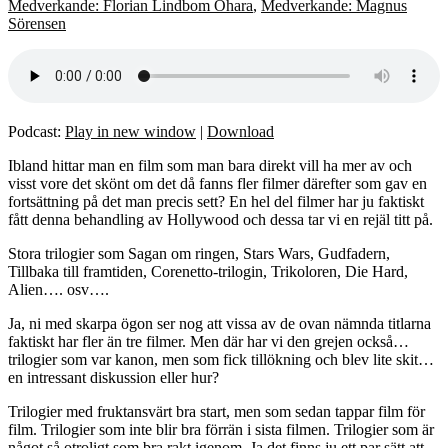
Medverkande: Florian Lindbom Ohara
,
Medverkande: Magnus
Sörensen
Podcast:
Play in new window
|
Download
Ibland hittar man en film som man bara direkt vill ha mer av och
visst vore det skönt om det då fanns fler filmer därefter som gav en
fortsättning på det man precis sett? En hel del filmer har ju faktiskt
fått denna behandling av Hollywood och dessa tar vi en rejäl titt på.
Stora trilogier som Sagan om ringen, Stars Wars, Gudfadern,
Tillbaka till framtiden, Corenetto-trilogin, Trikoloren, Die Hard,
Alien…. osv….
Ja, ni med skarpa ögon ser nog att vissa av de ovan nämnda titlarna
faktiskt har fler än tre filmer. Men där har vi den grejen också…
trilogier som var kanon, men som fick tillökning och blev lite skit…
en intressant diskussion eller hur?
Trilogier med fruktansvärt bra start, men som sedan tappar film för
film. Trilogier som inte blir bra förrän i sista filmen. Trilogier som är
något så otroligt som bra rakt igenom. Ja det finns ju ett par sätt att