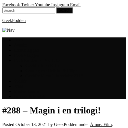
Facebook
Twitter
Youtube
Instagram
Email
GeekPodden
Hem
Avsnitt
GeekBloggen
GeekVloggen
GeekPodden på YouTube
GeekPodden Retro
Gaming med Micke & Filiph
GeekPoddens Julspecialer 2013
Spotify
Press
Medverkande
Om oss & kontakt
#288 – Magin i en trilogi!
Posted
October 13, 2021
by
GeekPodden
under
Ämne: Film
,