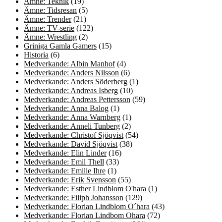
Ämne: Teknik
(19)
Ämne: Tidsresan
(5)
Ämne: Trender
(21)
Ämne: TV-serie
(122)
Ämne: Wrestling
(2)
Griniga Gamla Gamers
(15)
Historia
(6)
Medverkande: Albin Manhof
(4)
Medverkande: Anders Nilsson
(6)
Medverkande: Anders Söderberg
(1)
Medverkande: Andreas Isberg
(10)
Medverkande: Andreas Pettersson
(59)
Medverkande: Anna Balog
(1)
Medverkande: Anna Warnberg
(1)
Medverkande: Anneli Tunberg
(2)
Medverkande: Christof Sjöqvist
(54)
Medverkande: David Sjöqvist
(38)
Medverkande: Elin Linder
(16)
Medverkande: Emil Thell
(33)
Medverkande: Emilie Ihre
(1)
Medverkande: Erik Svensson
(55)
Medverkande: Esther Lindblom O'hara
(1)
Medverkande: Filiph Johansson
(129)
Medverkande: Florian Lindblom O´hara
(43)
Medverkande: Florian Lindbom Ohara
(72)