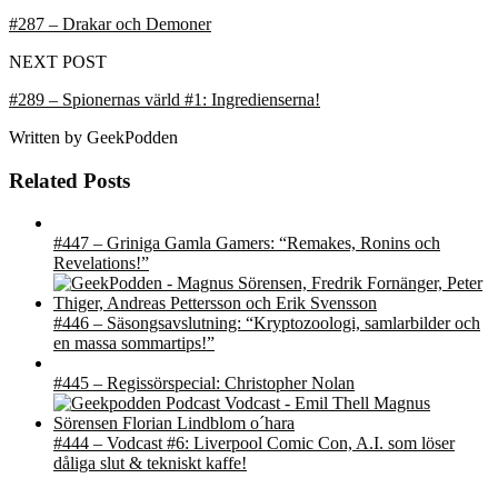
#287 – Drakar och Demoner
NEXT POST
#289 – Spionernas värld #1: Ingredienserna!
Written by
GeekPodden
Related Posts
#447 – Griniga Gamla Gamers: “Remakes, Ronins och
Revelations!”
#446 – Säsongsavslutning: “Kryptozoologi, samlarbilder och
en massa sommartips!”
#445 – Regissörspecial: Christopher Nolan
#444 – Vodcast #6: Liverpool Comic Con, A.I. som löser
dåliga slut & tekniskt kaffe!