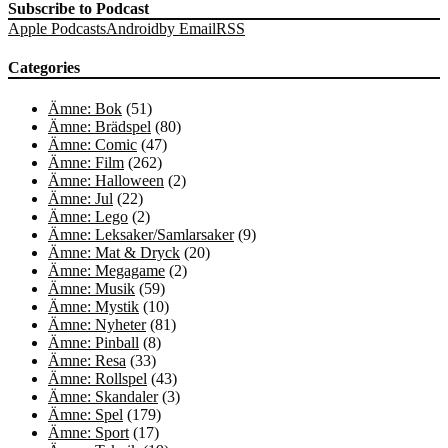
Subscribe to Podcast
Apple Podcasts
Android
by Email
RSS
Categories
Ämne: Bok
(51)
Ämne: Brädspel
(80)
Ämne: Comic
(47)
Ämne: Film
(262)
Ämne: Halloween
(2)
Ämne: Jul
(22)
Ämne: Lego
(2)
Ämne: Leksaker/Samlarsaker
(9)
Ämne: Mat & Dryck
(20)
Ämne: Megagame
(2)
Ämne: Musik
(59)
Ämne: Mystik
(10)
Ämne: Nyheter
(81)
Ämne: Pinball
(8)
Ämne: Resa
(33)
Ämne: Rollspel
(43)
Ämne: Skandaler
(3)
Ämne: Spel
(179)
Ämne: Sport
(17)