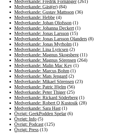
Medverkande: Fredrik Fornänger
(261)
Medverkande: Gäst(er)
(84)
Medverkande: Gustav Mattsson
(36)
Medverkande: Hebbe
(4)
Medverkande: Johan Olofsson
(1)
Medverkande: Johanna Deckert
(1)
Medverkande: Jonas Larsson
(15)
Medverkande: Jonas Larsson Olanders
(8)
Medverkande: Jonas Myrholm
(1)
Medverkande: Lina Lyricsen
(2)
Medverkande: Magnus Skogsberg
(11)
Medverkande: Magnus Sörensen
(264)
Medverkande: Malin Mac Key
(1)
Medverkande: Marcus Bohm
(1)
Medverkande: Mats Jengard
(2)
Medverkande: Mikael Sörensen
(23)
Medverkande: Patric Hjelm
(56)
Medverkande: Peter Thiger
(25)
Medverkande: Rickard Söderberg
(1)
Medverkande: Robert Q Kustosik
(28)
Medverkande: Sara Hast
(1)
Övrigt: GeekPodden Spelar
(6)
Övrigt: Info
(5)
Övrigt: Podcast
(125)
Övrigt: Press
(13)