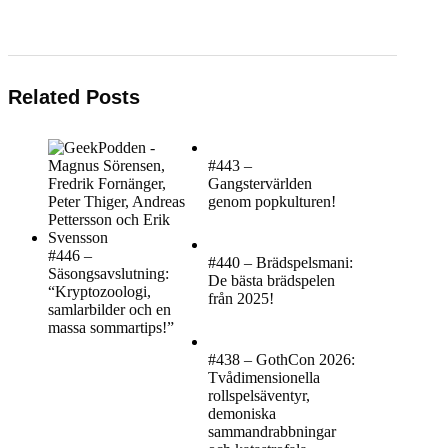
Related Posts
#443 –
Gangstervärlden
genom popkulturen!
#446 –
#440 – Brädspelsmani:
Säsongsavslutning:
De bästa brädspelen
“Kryptozoologi,
från 2025!
samlarbilder och en
massa sommartips!”
#438 – GothCon 2026:
Tvådimensionella
rollspelsäventyr,
demoniska
sammandrabbningar