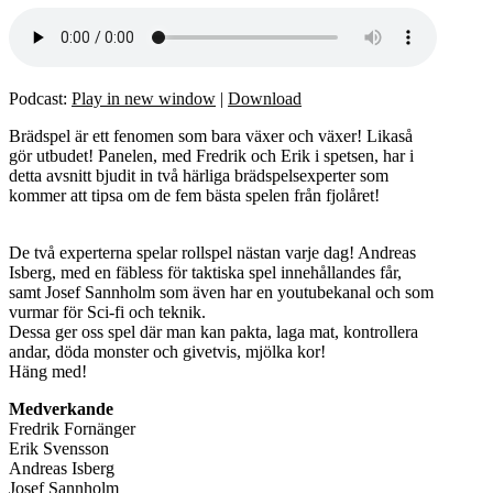
Podcast:
Play in new window
|
Download
Brädspel är ett fenomen som bara växer och växer! Likaså
gör utbudet! Panelen, med Fredrik och Erik i spetsen, har i
detta avsnitt bjudit in två härliga brädspelsexperter som
kommer att tipsa om de fem bästa spelen från fjolåret!
De två experterna spelar rollspel nästan varje dag! Andreas
Isberg, med en fäbless för taktiska spel innehållandes får,
samt Josef Sannholm som även har en youtubekanal och som
vurmar för Sci-fi och teknik.
Dessa ger oss spel där man kan pakta, laga mat, kontrollera
andar, döda monster och givetvis, mjölka kor!
Häng med!
Medverkande
Fredrik Fornänger
Erik Svensson
Andreas Isberg
Josef Sannholm