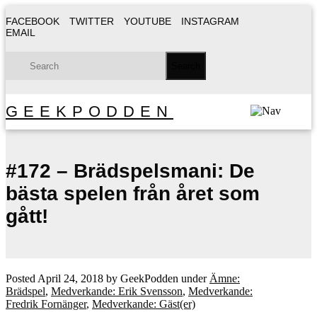
FACEBOOK
TWITTER
YOUTUBE
INSTAGRAM
EMAIL
GEEKPODDEN
#172 – Brädspelsmani: De
bästa spelen från året som
gått!
Posted
April 24, 2018
by
GeekPodden
under
Ämne:
Brädspel
,
Medverkande: Erik Svensson
,
Medverkande:
Fredrik Fornänger
,
Medverkande: Gäst(er)