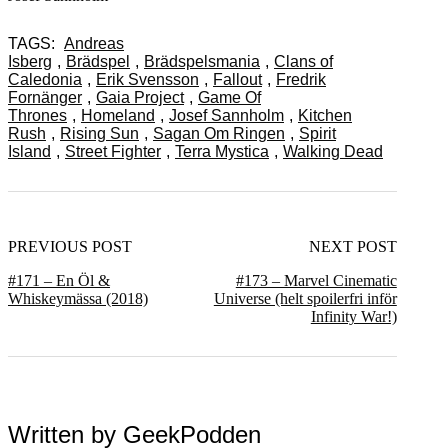
TAGS:
Andreas
Isberg
,
Brädspel
,
Brädspelsmania
,
Clans of
Caledonia
,
Erik Svensson
,
Fallout
,
Fredrik
Fornänger
,
Gaia Project
,
Game Of
Thrones
,
Homeland
,
Josef Sannholm
,
Kitchen
Rush
,
Rising Sun
,
Sagan Om Ringen
,
Spirit
Island
,
Street Fighter
,
Terra Mystica
,
Walking Dead
PREVIOUS POST
NEXT POST
#171 – En Öl &
#173 – Marvel Cinematic
Whiskeymässa (2018)
Universe (helt spoilerfri inför
Infinity War!)
Written by
GeekPodden