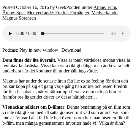
Posted
October 16, 2016
by
GeekPodden
under
Ämne: Film
,
Ämne: Spel
,
Medverkande: Fredrik Fornänger
,
Medverkande:
Magnus Sörensen
Podcast:
Play in new window
|
Download
Dom finns där lite överallt.
Vissa är totalt värdelösa medan vissa är
rentutav fantastiska. Vissa kan vara riktigt dåliga men ändå vara helt
underbara när det kommer till underhållningsvärde.
Magnus har under de senaste åren fått lite extra feeling för dem och
brukar köpa på sig ett gäng varje gång han är ute och reser. Fredrik
får fina flashbacks när vi räknar upp flera av dem och på bordet
framför oss ligger det driver av dessa härligheter…
Vi snackar såklart om B-filmer
. Denna benämning på en film som
vi inte riktigt kan med att sätta gränser runt vad som är och vad som
inte är. Vi var i alla fall inte helt överens om hur man utser en film till
b-film, men många gemensamma favoriter hade vi! Vilka är dina?