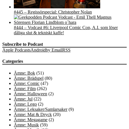
#445 – Regissörspecial: Christopher Nolan
#444 – Vodcast #6: Liverpool Comic Con, A.I. som löser
dåliga slut & tekniskt kaffe!
Subscribe to Podcast
Apple Podcasts
Android
by Email
RSS
Categories
Ämne: Bok
(51)
Ämne: Brädspel
(80)
Ämne: Comic
(47)
Ämne: Film
(262)
Ämne: Halloween
(2)
Ämne: Jul
(22)
Ämne: Lego
(2)
Ämne: Leksaker/Samlarsaker
(9)
Ämne: Mat & Dryck
(20)
Ämne: Megagame
(2)
Ämne: Musik
(59)