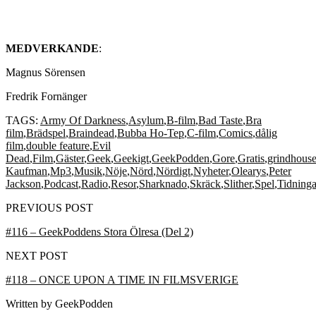
MEDVERKANDE
:
Magnus Sörensen
Fredrik Fornänger
TAGS:
Army Of Darkness
,
Asylum
,
B-film
,
Bad Taste
,
Bra
film
,
Brädspel
,
Braindead
,
Bubba Ho-Tep
,
C-film
,
Comics
,
dålig
film
,
double feature
,
Evil
Dead
,
Film
,
Gäster
,
Geek
,
Geekigt
,
GeekPodden
,
Gore
,
Gratis
,
grindhous
Kaufman
,
Mp3
,
Musik
,
Nöje
,
Nörd
,
Nördigt
,
Nyheter
,
Olearys
,
Peter
Jackson
,
Podcast
,
Radio
,
Resor
,
Sharknado
,
Skräck
,
Slither
,
Spel
,
Tidninga
PREVIOUS POST
#116 – GeekPoddens Stora Ölresa (Del 2)
NEXT POST
#118 – ONCE UPON A TIME IN FILMSVERIGE
Written by
GeekPodden