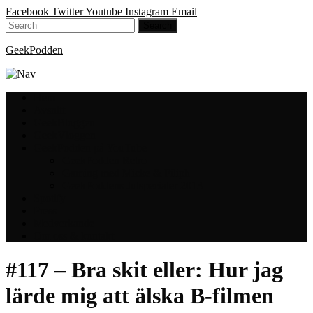
Facebook
Twitter
Youtube
Instagram
Email
GeekPodden
Hem
Avsnitt
GeekBloggen
GeekVloggen
GeekPodden på YouTube
GeekPodden Retro
Gaming med Micke & Filiph
GeekPoddens Julspecialer 2013
Spotify
Press
Medverkande
Om oss & kontakt
#117 – Bra skit eller: Hur jag
lärde mig att älska B-filmen