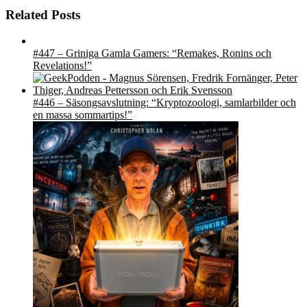
Related Posts
#447 – Griniga Gamla Gamers: “Remakes, Ronins och
Revelations!”
#446 – Säsongsavslutning: “Kryptozoologi, samlarbilder och
en massa sommartips!”