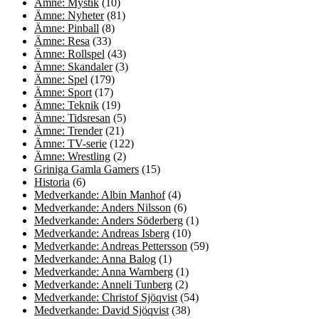
Ämne: Mystik
(10)
Ämne: Nyheter
(81)
Ämne: Pinball
(8)
Ämne: Resa
(33)
Ämne: Rollspel
(43)
Ämne: Skandaler
(3)
Ämne: Spel
(179)
Ämne: Sport
(17)
Ämne: Teknik
(19)
Ämne: Tidsresan
(5)
Ämne: Trender
(21)
Ämne: TV-serie
(122)
Ämne: Wrestling
(2)
Griniga Gamla Gamers
(15)
Historia
(6)
Medverkande: Albin Manhof
(4)
Medverkande: Anders Nilsson
(6)
Medverkande: Anders Söderberg
(1)
Medverkande: Andreas Isberg
(10)
Medverkande: Andreas Pettersson
(59)
Medverkande: Anna Balog
(1)
Medverkande: Anna Warnberg
(1)
Medverkande: Anneli Tunberg
(2)
Medverkande: Christof Sjöqvist
(54)
Medverkande: David Sjöqvist
(38)