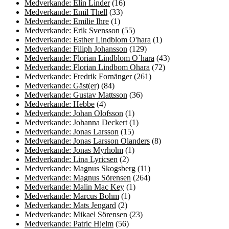
Medverkande: Elin Linder
(16)
Medverkande: Emil Thell
(33)
Medverkande: Emilie Ihre
(1)
Medverkande: Erik Svensson
(55)
Medverkande: Esther Lindblom O'hara
(1)
Medverkande: Filiph Johansson
(129)
Medverkande: Florian Lindblom O´hara
(43)
Medverkande: Florian Lindbom Ohara
(72)
Medverkande: Fredrik Fornänger
(261)
Medverkande: Gäst(er)
(84)
Medverkande: Gustav Mattsson
(36)
Medverkande: Hebbe
(4)
Medverkande: Johan Olofsson
(1)
Medverkande: Johanna Deckert
(1)
Medverkande: Jonas Larsson
(15)
Medverkande: Jonas Larsson Olanders
(8)
Medverkande: Jonas Myrholm
(1)
Medverkande: Lina Lyricsen
(2)
Medverkande: Magnus Skogsberg
(11)
Medverkande: Magnus Sörensen
(264)
Medverkande: Malin Mac Key
(1)
Medverkande: Marcus Bohm
(1)
Medverkande: Mats Jengard
(2)
Medverkande: Mikael Sörensen
(23)
Medverkande: Patric Hjelm
(56)