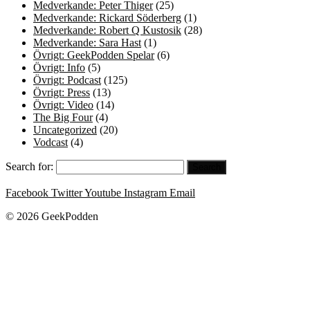
Medverkande: Peter Thiger
(25)
Medverkande: Rickard Söderberg
(1)
Medverkande: Robert Q Kustosik
(28)
Medverkande: Sara Hast
(1)
Övrigt: GeekPodden Spelar
(6)
Övrigt: Info
(5)
Övrigt: Podcast
(125)
Övrigt: Press
(13)
Övrigt: Video
(14)
The Big Four
(4)
Uncategorized
(20)
Vodcast
(4)
Search for:
Facebook
Twitter
Youtube
Instagram
Email
© 2026 GeekPodden