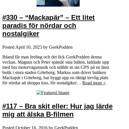
#330 – “Mackapär” – Ett litet
paradis för nördar och
nostalgiker
Posted
April 10, 2023
by
GeekPodden
Ibland får man feeling och det fick GeekPodden denna
veckan. Magnus och Peter spände sina bälten, laddade upp
med bra motorvägsmusik och ställde in sin GPS på en liten
butik i stora staden Göteborg. Markus som driver butiken
Mackapär i Göteborg, har byggt upp en riktigt trevlig plats
för nördar att shoppa loss, för nostalgiker…
Read more »
#117 – Bra skit eller: Hur jag lärde
mig att älska B-filmen
Posted
October 16, 2016
by
GeekPodden