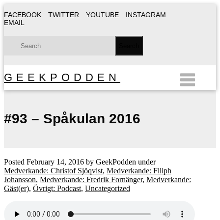
FACEBOOK
TWITTER
YOUTUBE
INSTAGRAM
EMAIL
GEEKPODDEN
#93 – Spåkulan 2016
Posted
February 14, 2016
by
GeekPodden
under
Medverkande: Christof Sjöqvist
,
Medverkande: Filiph
Johansson
,
Medverkande: Fredrik Fornänger
,
Medverkande:
Gäst(er)
,
Övrigt: Podcast
,
Uncategorized