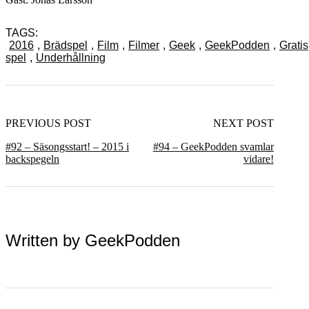
TAGS:
2016
,
Brädspel
,
Film
,
Filmer
,
Geek
,
GeekPodden
,
Gratis
spel
,
Underhållning
PREVIOUS POST
NEXT POST
#92 – Säsongsstart! – 2015 i
#94 – GeekPodden svamlar
backspegeln
vidare!
Written by
GeekPodden