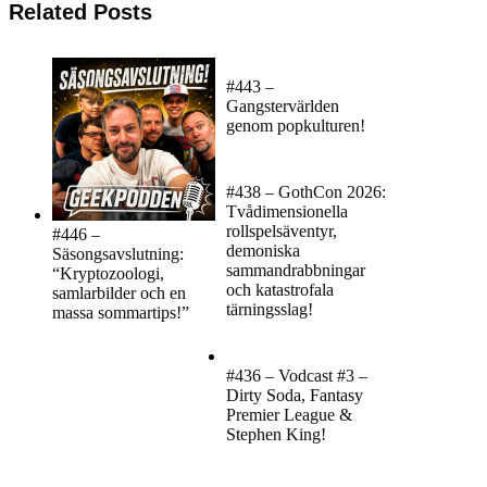
Related Posts
#443 –
Gangstervärlden
genom popkulturen!
#438 – GothCon 2026:
Tvådimensionella
rollspelsäventyr,
#446 –
demoniska
Säsongsavslutning:
sammandrabbningar
“Kryptozoologi,
och katastrofala
samlarbilder och en
tärningsslag!
massa sommartips!”
#436 – Vodcast #3 –
Dirty Soda, Fantasy
Premier League &
Stephen King!