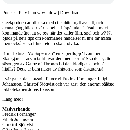
Podcast:
Play in new window
|
Download
Geekpodden är tillbaka med ett splitter nytt avsnitt, och
denna gång blickar vår panel in i ”spåkulan”. Vad har det
kommande året att ge oss när det gäller film, spel och tv? Ni
bjuds på heta tips om kommande händelser ni inte får missa
men också vilka filmer etc ni ska undvika.
Blir ”Batman Vs Superman” en superflopp? Kommer
Skarsgårds Tarzan ta filmvärlden med storm? Ska den sjätte
säsongen av Game of Thrones bli den blodigaste och bästa
hittills? Detta är bara några av frågorna som diskuteras!
I vår panel detta avsnitt finner vi Fredrik Fornänger, Filiph
Johansson, Christof Sjöqvist och vår gäst, den enormt påläste
bibliotekarien Jonas Larsson!
Häng med!
Medverkande
Fredrik Fornänger
Filiph Johansson
Christof Sjöqvist
Gäst: Jonas Larsson