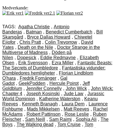
Medverkande:
TAGS:
Agatha Christie
,
Antonio
Banderas
,
Batman
,
Benedict Cumberbatch
,
Bill
Skarsgård
,
Bryce Dallas Howard
,
Chiwetel
Ejiofor
,
Chris Pratt
,
Colin Trevorrow
,
David
Yates
,
Death on the Nile
,
Doctor Strange in the
Multiverse of Madness
,
Döden på
Nilen
,
Dopesick
,
Eddie Redmayne
,
Elizabeth
Olsen
,
Erik Svensson
,
Ezra Miller
,
Fantastic Beasts:
The Secrets of Dumbledore
,
Fantastiska vidunder:
Dumbledores hemligheter
,
Florian Lindblom
O'hara
,
Fredrik Fornänger
,
Gal
Gadot
,
GeekPodden
,
Hercule Poirot
,
Jeff
Goldblum
,
Jennifer Connelly
,
John Wick
,
John Wick:
Chapter 4
,
Joseph Kosinski
,
Jude Law
,
Jurassic
World Dominion
,
Katherine Waterston
,
Keanu
Reeves
,
Kenneth Branagh
,
Laura Dern
,
Laurence
Fishburne
,
Mads Mikkelsen
,
Matt Reeves
,
Rachel
McAdams
,
Robert Pattinson
,
Rose Leslie
,
Ruben
Fleischer
,
Sam Neill
,
Sam Raimi
,
Sophia Ali
,
The
Boys
,
The Walking dead
,
Tom Cruise
,
Tom