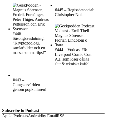
#445 – Regissörspecial:
Christopher Nolan
#446 –
Säsongsavslutning:
“Kryptozoologi,
samlarbilder och en
#444 – Vodcast #6:
massa sommartips!”
Liverpool Comic Con,
A.I. som löser dåliga
slut & tekniskt kaffe!
#443 –
Gangstervärlden
genom popkulturen!
Subscribe to Podcast
Apple Podcasts
Android
by Email
RSS