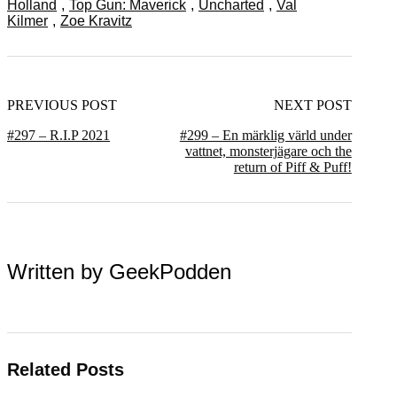
Holland
,
Top Gun: Maverick
,
Uncharted
,
Val
Kilmer
,
Zoe Kravitz
PREVIOUS POST
NEXT POST
#297 – R.I.P 2021
#299 – En märklig värld under
vattnet, monsterjägare och the
return of Piff & Puff!
Written by
GeekPodden
Related Posts