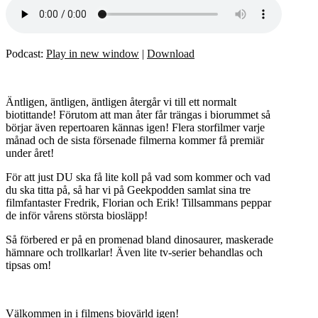
Podcast:
Play in new window
|
Download
Äntligen, äntligen, äntligen återgår vi till ett normalt
biotittande! Förutom att man åter får trängas i biorummet så
börjar även repertoaren kännas igen! Flera storfilmer varje
månad och de sista försenade filmerna kommer få premiär
under året!
För att just DU ska få lite koll på vad som kommer och vad
du ska titta på, så har vi på Geekpodden samlat sina tre
filmfantaster Fredrik, Florian och Erik! Tillsammans peppar
de inför vårens största biosläpp!
Så förbered er på en promenad bland dinosaurer, maskerade
hämnare och trollkarlar! Även lite tv-serier behandlas och
tipsas om!
Välkommen in i filmens biovärld igen!