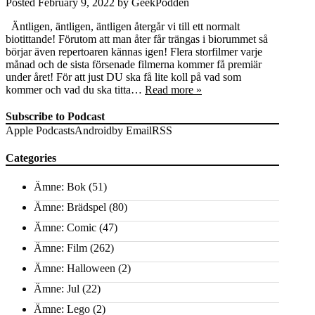
Posted
February 9, 2022
by
GeekPodden
Äntligen, äntligen, äntligen återgår vi till ett normalt
biotittande! Förutom att man åter får trängas i biorummet så
börjar även repertoaren kännas igen! Flera storfilmer varje
månad och de sista försenade filmerna kommer få premiär
under året! För att just DU ska få lite koll på vad som
kommer och vad du ska titta…
Read more »
Subscribe to Podcast
Apple Podcasts
Android
by Email
RSS
Categories
Ämne: Bok
(51)
Ämne: Brädspel
(80)
Ämne: Comic
(47)
Ämne: Film
(262)
Ämne: Halloween
(2)
Ämne: Jul
(22)
Ämne: Lego
(2)