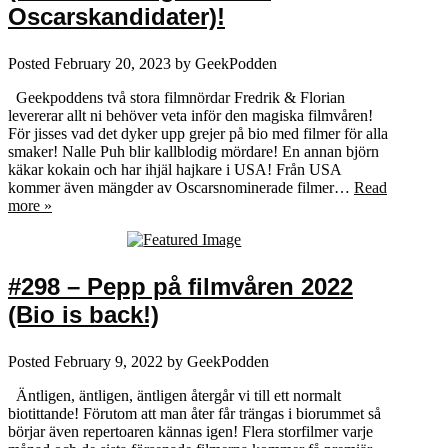
Oscarskandidater)!
Posted
February 20, 2023
by
GeekPodden
Geekpoddens två stora filmnördar Fredrik & Florian
levererar allt ni behöver veta inför den magiska filmvåren!
För jisses vad det dyker upp grejer på bio med filmer för alla
smaker! Nalle Puh blir kallblodig mördare! En annan björn
käkar kokain och har ihjäl hajkare i USA! Från USA
kommer även mängder av Oscarsnominerade filmer…
Read
more »
#298 – Pepp på filmvåren 2022
(Bio is back!)
Posted
February 9, 2022
by
GeekPodden
Äntligen, äntligen, äntligen återgår vi till ett normalt
biotittande! Förutom att man åter får trängas i biorummet så
börjar även repertoaren kännas igen! Flera storfilmer varje