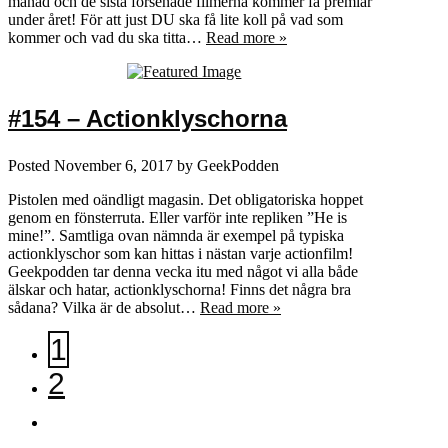
månad och de sista försenade filmerna kommer få premiär
under året! För att just DU ska få lite koll på vad som
kommer och vad du ska titta…
Read more »
#154 – Actionklyschorna
Posted
November 6, 2017
by
GeekPodden
Pistolen med oändligt magasin. Det obligatoriska hoppet
genom en fönsterruta. Eller varför inte repliken ”He is
mine!”. Samtliga ovan nämnda är exempel på typiska
actionklyschor som kan hittas i nästan varje actionfilm!
Geekpodden tar denna vecka itu med något vi alla både
älskar och hatar, actionklyschorna! Finns det några bra
sådana? Vilka är de absolut…
Read more »
1
2