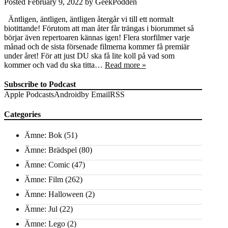
Posted
February 9, 2022
by
GeekPodden
Äntligen, äntligen, äntligen återgår vi till ett normalt
biotittande! Förutom att man åter får trängas i biorummet så
börjar även repertoaren kännas igen! Flera storfilmer varje
månad och de sista försenade filmerna kommer få premiär
under året! För att just DU ska få lite koll på vad som
kommer och vad du ska titta…
Read more »
Subscribe to Podcast
Apple Podcasts
Android
by Email
RSS
Categories
Ämne: Bok
(51)
Ämne: Brädspel
(80)
Ämne: Comic
(47)
Ämne: Film
(262)
Ämne: Halloween
(2)
Ämne: Jul
(22)
Ämne: Lego
(2)