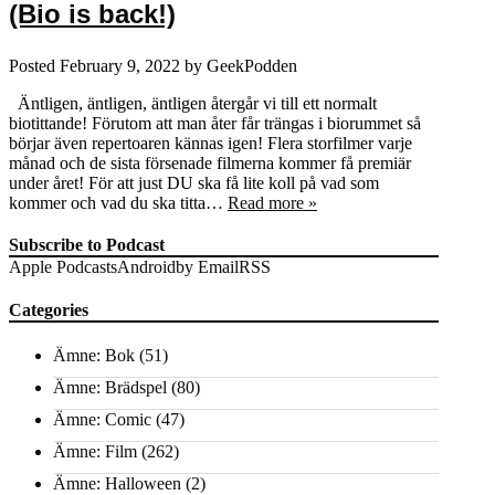
(Bio is back!)
Posted
February 9, 2022
by
GeekPodden
Äntligen, äntligen, äntligen återgår vi till ett normalt
biotittande! Förutom att man åter får trängas i biorummet så
börjar även repertoaren kännas igen! Flera storfilmer varje
månad och de sista försenade filmerna kommer få premiär
under året! För att just DU ska få lite koll på vad som
kommer och vad du ska titta…
Read more »
Subscribe to Podcast
Apple Podcasts
Android
by Email
RSS
Categories
Ämne: Bok
(51)
Ämne: Brädspel
(80)
Ämne: Comic
(47)
Ämne: Film
(262)
Ämne: Halloween
(2)