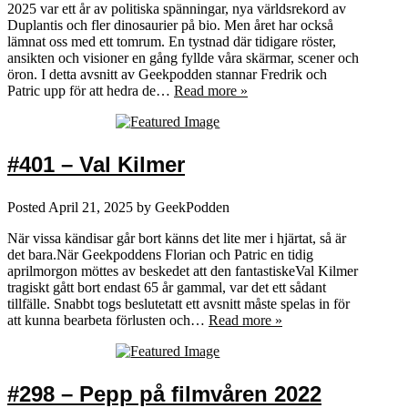
2025 var ett år av politiska spänningar, nya världsrekord av
Duplantis och fler dinosaurier på bio. Men året har också
lämnat oss med ett tomrum. En tystnad där tidigare röster,
ansikten och visioner en gång fyllde våra skärmar, scener och
öron. I detta avsnitt av Geekpodden stannar Fredrik och
Patric upp för att hedra de…
Read more »
#401 – Val Kilmer
Posted
April 21, 2025
by
GeekPodden
När vissa kändisar går bort känns det lite mer i hjärtat, så är
det bara.När Geekpoddens Florian och Patric en tidig
aprilmorgon möttes av beskedet att den fantastiskeVal Kilmer
tragiskt gått bort endast 65 år gammal, var det ett sådant
tillfälle. Snabbt togs beslutetatt ett avsnitt måste spelas in för
att kunna bearbeta förlusten och…
Read more »
#298 – Pepp på filmvåren 2022