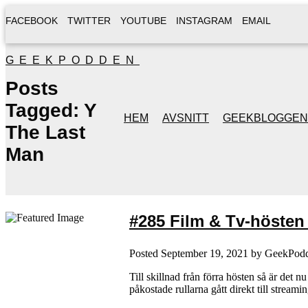
FACEBOOK
TWITTER
YOUTUBE
INSTAGRAM
EMAIL
GEEKPODDEN
Posts
Tagged:
Y
HEM
AVSNITT
GEEKBLOGGEN
The Last
Man
#285 Film & Tv-hösten (
Posted
September 19, 2021
by
GeekPod
Till skillnad från förra hösten så är det
påkostade rullarna gått direkt till strea