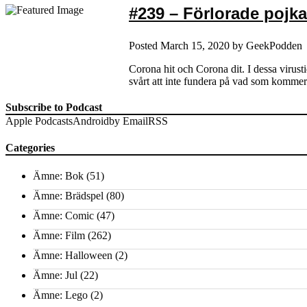
#239 – Förlorade pojka
Posted
March 15, 2020
by
GeekPodden
Corona hit och Corona dit. I dessa virusti
svårt att inte fundera på vad som kommer 
Subscribe to Podcast
Apple Podcasts
Android
by Email
RSS
Categories
Ämne: Bok
(51)
Ämne: Brädspel
(80)
Ämne: Comic
(47)
Ämne: Film
(262)
Ämne: Halloween
(2)
Ämne: Jul
(22)
Ämne: Lego
(2)