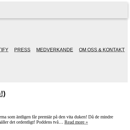
IFY
PRESS
MEDVERKANDE
OM OSS & KONTAKT
!)
lmerna som äntligen får premiär på den vita duken! Då de mindre
smäller det ordentligt! Poddens två…
Read more »