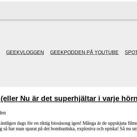
GEEKVLOGGEN
GEEKPODDEN PÅ YOUTUBE
SPOT
GEEKPODDEN RETRO
GAMING MED MICKE
eller Nu är det superhjältar i varje hörn
& FILIPH
den
GEEKPODDENS
 nu äntligen dags för en riktig biosäsong igen! Många är de uppskjuta fi
ming så har man sparat på det bombastiska, explosiva och episka! Så nu 
JULSPECIALER 2013