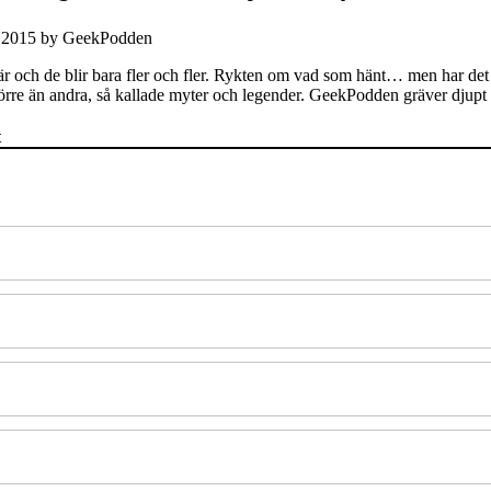
 2015
by
GeekPodden
där och de blir bara fler och fler. Rykten om vad som hänt… men har det
törre än andra, så kallade myter och legender. GeekPodden gräver djupt 
t