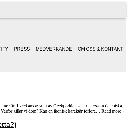
IFY
PRESS
MEDVERKANDE
OM OSS & KONTAKT
nnor är! I veckans avsnitt av Geekpodden så tar vi oss an de episka,
? Varför gillar vi dom? Kan en ikonisk karaktär förlora…
Read more »
etta?)