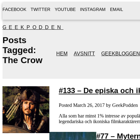
FACEBOOK
TWITTER
YOUTUBE
INSTAGRAM
EMAIL
GEEKPODDEN
Posts
Tagged:
HEM
AVSNITT
GEEKBLOGGEN
The Crow
#133 – De episka och i
Posted
March 26, 2017
by
GeekPodden
Alla som har minst 1% intresse av populä
legendariska och ikoniska filmkaraktärer
#77 – Mytern