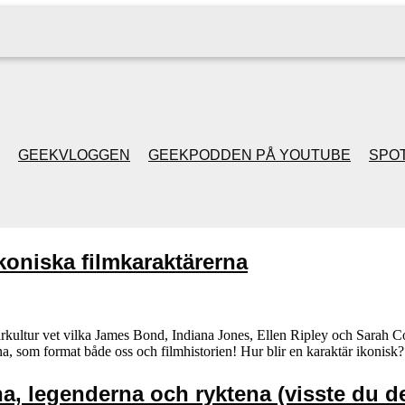
GEEKVLOGGEN
GEEKPODDEN PÅ YOUTUBE
SPOT
GEEKPODDEN RETRO
koniska filmkaraktärerna
GAMING MED MICKE
& FILIPH
rkultur vet vilka James Bond, Indiana Jones, Ellen Ripley och Sarah Co
na, som format både oss och filmhistorien! Hur blir en karaktär ikonisk
GEEKPODDENS
JULSPECIALER 2013
a, legenderna och ryktena (visste du d