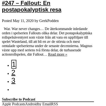
#247 – Fallout: En
postapokalyptisk resa
Posted
May 11, 2020
by
GeekPodden
War. War never changes… De återkommande inledande
orden i spelserien Fallouts olika delar. Det postapokalyptiska
rollspelsäventyret som växte från att vara en uppföljare till
spelet Wasteland, till att bli en av de största och mest
omtalade spelserierna under de senaste decennierna. Magnus
växte upp med seriens två första delar, de turbaserade
actionrollspelen, där Fallout…
Read more »
1
2
3
Subscribe to Podcast
Apple Podcasts
Android
by Email
RSS