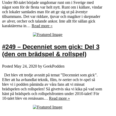
Under 80-talet började ungdomar runt om i Sverige med
något som för de flesta var helt nytt. Runt om i källare, vindar
och lokaler samlades man för att ge sig ut på äventyr
tillsammans. Det var riddare, tjuvar och magiker i skepnader
av alver, orcher och talande ankor. Inte allt för sällan gick
karaktärerna in…
Read more »
#249 – Decenniet som gick: Del 3
(den om brädspel & rollspel)
Posted
May 24, 2020
by
GeekPodden
Det blev ett tredje avsnitt på temat ”Decenniet som gick”.
Efter att ha avhandlat teknik, film, tv-serier och tv-spel så
blev vi i podden påminda av våra fans att vi missat
brädspelen och rollspelen! Så givetvis ska vi kika på vad som
hänt på brädspels och rollspelsfronten under 2010-talet! För
10-talet blev en renässans…
Read more »