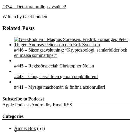
#334 – Det stora bröllopsavsnittet!
Written by
GeekPodden
Related Posts
#446 – Säsongsavslutning: “Kryptozoologi, samlarbilder och
en massa sommartips!”
#445 – Regissörspecial: Christopher Nolan
#443 – Gangstervärlden genom popkulturen!
#441 – Mysiga machomän & finfina actionrullar!
Subscribe to Podcast
Apple Podcasts
Android
by Email
RSS
Categories
Ämne: Bok
(51)