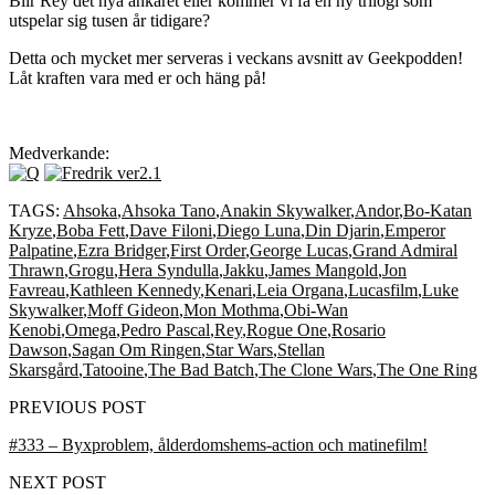
Blir Rey det nya ankaret eller kommer vi få en ny trilogi som
utspelar sig tusen år tidigare?
Detta och mycket mer serveras i veckans avsnitt av Geekpodden!
Låt kraften vara med er och häng på!
Medverkande:
TAGS:
Ahsoka
,
Ahsoka Tano
,
Anakin Skywalker
,
Andor
,
Bo-Katan
Kryze
,
Boba Fett
,
Dave Filoni
,
Diego Luna
,
Din Djarin
,
Emperor
Palpatine
,
Ezra Bridger
,
First Order
,
George Lucas
,
Grand Admiral
Thrawn
,
Grogu
,
Hera Syndulla
,
Jakku
,
James Mangold
,
Jon
Favreau
,
Kathleen Kennedy
,
Kenari
,
Leia Organa
,
Lucasfilm
,
Luke
Skywalker
,
Moff Gideon
,
Mon Mothma
,
Obi-Wan
Kenobi
,
Omega
,
Pedro Pascal
,
Rey
,
Rogue One
,
Rosario
Dawson
,
Sagan Om Ringen
,
Star Wars
,
Stellan
Skarsgård
,
Tatooine
,
The Bad Batch
,
The Clone Wars
,
The One Ring
PREVIOUS POST
#333 – Byxproblem, ålderdomshems-action och matinefilm!
NEXT POST