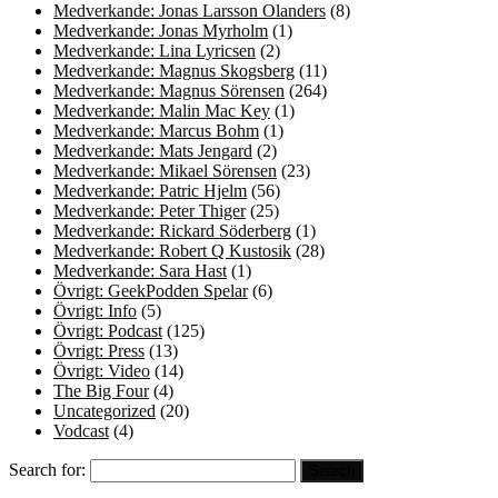
Medverkande: Jonas Larsson Olanders
(8)
Medverkande: Jonas Myrholm
(1)
Medverkande: Lina Lyricsen
(2)
Medverkande: Magnus Skogsberg
(11)
Medverkande: Magnus Sörensen
(264)
Medverkande: Malin Mac Key
(1)
Medverkande: Marcus Bohm
(1)
Medverkande: Mats Jengard
(2)
Medverkande: Mikael Sörensen
(23)
Medverkande: Patric Hjelm
(56)
Medverkande: Peter Thiger
(25)
Medverkande: Rickard Söderberg
(1)
Medverkande: Robert Q Kustosik
(28)
Medverkande: Sara Hast
(1)
Övrigt: GeekPodden Spelar
(6)
Övrigt: Info
(5)
Övrigt: Podcast
(125)
Övrigt: Press
(13)
Övrigt: Video
(14)
The Big Four
(4)
Uncategorized
(20)
Vodcast
(4)
Search for: