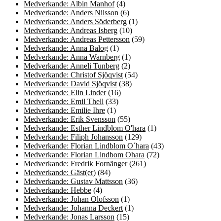
Medverkande: Albin Manhof
(4)
Medverkande: Anders Nilsson
(6)
Medverkande: Anders Söderberg
(1)
Medverkande: Andreas Isberg
(10)
Medverkande: Andreas Pettersson
(59)
Medverkande: Anna Balog
(1)
Medverkande: Anna Warnberg
(1)
Medverkande: Anneli Tunberg
(2)
Medverkande: Christof Sjöqvist
(54)
Medverkande: David Sjöqvist
(38)
Medverkande: Elin Linder
(16)
Medverkande: Emil Thell
(33)
Medverkande: Emilie Ihre
(1)
Medverkande: Erik Svensson
(55)
Medverkande: Esther Lindblom O'hara
(1)
Medverkande: Filiph Johansson
(129)
Medverkande: Florian Lindblom O´hara
(43)
Medverkande: Florian Lindbom Ohara
(72)
Medverkande: Fredrik Fornänger
(261)
Medverkande: Gäst(er)
(84)
Medverkande: Gustav Mattsson
(36)
Medverkande: Hebbe
(4)
Medverkande: Johan Olofsson
(1)
Medverkande: Johanna Deckert
(1)
Medverkande: Jonas Larsson
(15)