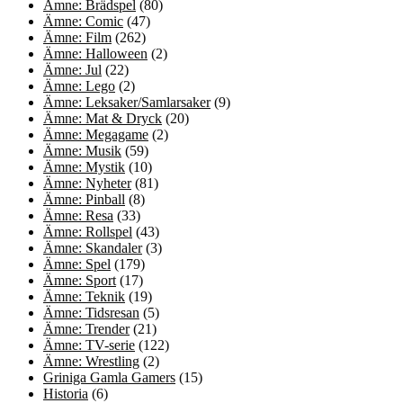
Ämne: Brädspel
(80)
Ämne: Comic
(47)
Ämne: Film
(262)
Ämne: Halloween
(2)
Ämne: Jul
(22)
Ämne: Lego
(2)
Ämne: Leksaker/Samlarsaker
(9)
Ämne: Mat & Dryck
(20)
Ämne: Megagame
(2)
Ämne: Musik
(59)
Ämne: Mystik
(10)
Ämne: Nyheter
(81)
Ämne: Pinball
(8)
Ämne: Resa
(33)
Ämne: Rollspel
(43)
Ämne: Skandaler
(3)
Ämne: Spel
(179)
Ämne: Sport
(17)
Ämne: Teknik
(19)
Ämne: Tidsresan
(5)
Ämne: Trender
(21)
Ämne: TV-serie
(122)
Ämne: Wrestling
(2)
Griniga Gamla Gamers
(15)
Historia
(6)