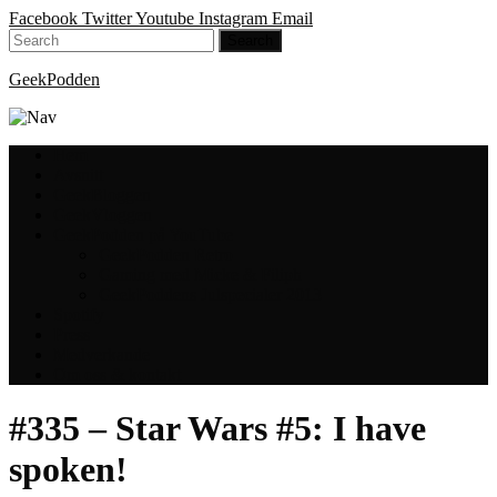
Facebook
Twitter
Youtube
Instagram
Email
GeekPodden
Hem
Avsnitt
GeekBloggen
GeekVloggen
GeekPodden på YouTube
GeekPodden Retro
Gaming med Micke & Filiph
GeekPoddens Julspecialer 2013
Spotify
Press
Medverkande
Om oss & kontakt
#335 – Star Wars #5: I have
spoken!