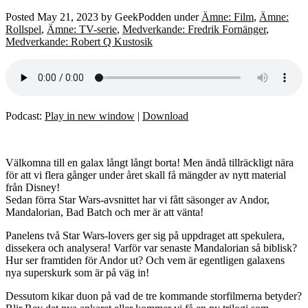
Posted
May 21, 2023
by
GeekPodden
under
Ämne: Film
,
Ämne:
Rollspel
,
Ämne: TV-serie
,
Medverkande: Fredrik Fornänger
,
Medverkande: Robert Q Kustosik
Podcast:
Play in new window
|
Download
Välkomna till en galax långt långt borta! Men ändå tillräckligt nära
för att vi flera gånger under året skall få mängder av nytt material
från Disney!
Sedan förra Star Wars-avsnittet har vi fått säsonger av Andor,
Mandalorian, Bad Batch och mer är att vänta!
Panelens två Star Wars-lovers ger sig på uppdraget att spekulera,
dissekera och analysera! Varför var senaste Mandalorian så biblisk?
Hur ser framtiden för Andor ut? Och vem är egentligen galaxens
nya superskurk som är på väg in!
Dessutom kikar duon på vad de tre kommande storfilmerna betyder?