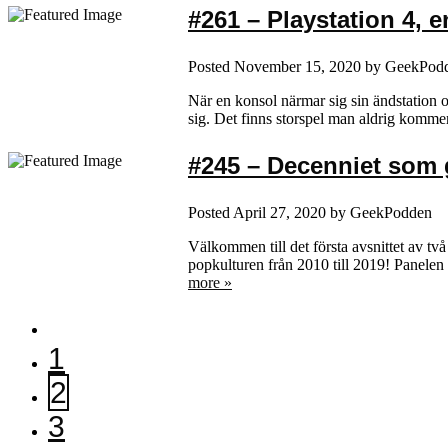
#261 – Playstation 4, 
Posted
November 15, 2020
by
GeekPod
När en konsol närmar sig sin ändstation och
sig. Det finns storspel man aldrig komm
#245 – Decenniet som g
Posted
April 27, 2020
by
GeekPodden
Välkommen till det första avsnittet av t
popkulturen från 2010 till 2019! Panelen 
more »
1
2
3