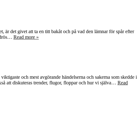
)
, är det givet att ta en titt bakåt och på vad den lämnar för spår efter
l drös…
Read more »
de viktigaste och mest avgörande händelserna och sakerna som skedde i
så att diskuteras trender, flugor, floppar och hur vi själva…
Read