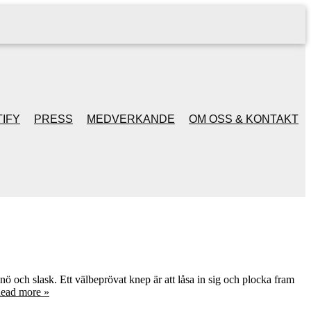
IFY
PRESS
MEDVERKANDE
OM OSS & KONTAKT
snö och slask. Ett välbeprövat knep är att låsa in sig och plocka fram
ead more »