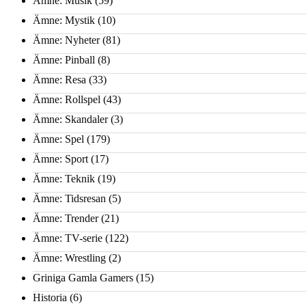
Ämne: Musik
(59)
Ämne: Mystik
(10)
Ämne: Nyheter
(81)
Ämne: Pinball
(8)
Ämne: Resa
(33)
Ämne: Rollspel
(43)
Ämne: Skandaler
(3)
Ämne: Spel
(179)
Ämne: Sport
(17)
Ämne: Teknik
(19)
Ämne: Tidsresan
(5)
Ämne: Trender
(21)
Ämne: TV-serie
(122)
Ämne: Wrestling
(2)
Griniga Gamla Gamers
(15)
Historia
(6)