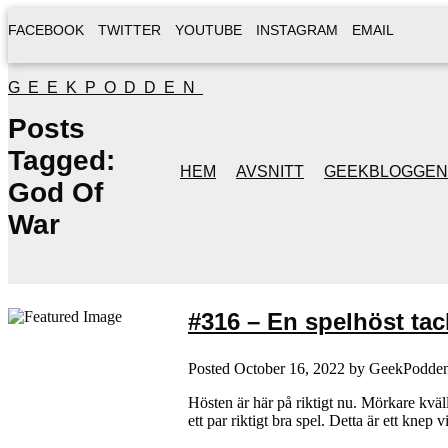
FACEBOOK
TWITTER
YOUTUBE
INSTAGRAM
EMAIL
GEEKPODDEN
Posts
Tagged:
HEM
AVSNITT
GEEKBLOGGEN
God Of
War
#316 – En spelhöst tac
Posted
October 16, 2022
by
GeekPodde
Hösten är här på riktigt nu. Mörkare kväll
ett par riktigt bra spel. Detta är ett kne