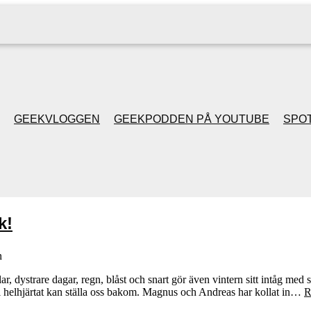
GEEKVLOGGEN
GEEKPODDEN PÅ YOUTUBE
SPOT
GEEKPODDEN RETRO
GAMING MED MICKE
k!
& FILIPH
n
GEEKPODDENS
ar, dystrare dagar, regn, blåst och snart gör även vintern sitt intåg med 
p vi helhjärtat kan ställa oss bakom. Magnus och Andreas har kollat in…
R
JULSPECIALER 2013