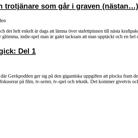
en trotjänare som går i graven (nästan…
den
 det helt enkelt är dags att lämna över stafettpinnen till nästa kraftpaket
er glömma, indie-spel man är galet tacksam att man upptäckt och en he
ick: Del 1
vå där Geekpodden ger sig på den gigantiska uppgiften att plocka fram 
fokuserar på film, tv-serier, tv-spel och teknik. Det kommer givetvis ock