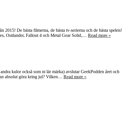
från 2015! De bästa filmerna, de bästa tv-serierna och de bästa spelen!
ones, Outlander, Fallout 4 och Metal Gear Solid,…
Read more »
 av andra kulor också som ni lär märka) avslutar GeekPodden året och
man absolut göra kring jul? Vilken…
Read more »