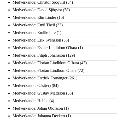
Medverkande: Christof Sjöqvist
(54)
Medverkande: David Sjöqvist
(38)
Medverkande: Elin Linder
(16)
Medverkande: Emil Thell
(33)
Medverkande: Emilie Ihre
(1)
Medverkande: Erik Svensson
(55)
Medverkande: Esther Lindblom O'hara
(1)
Medverkande: Filiph Johansson
(129)
Medverkande: Florian Lindblom O´hara
(43)
Medverkande: Florian Lindbom Ohara
(72)
Medverkande: Fredrik Fornänger
(261)
Medverkande: Gäst(er)
(84)
Medverkande: Gustav Mattsson
(36)
Medverkande: Hebbe
(4)
Medverkande: Johan Olofsson
(1)
Medverkande: Johanna Deckert
(1)