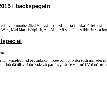
2015 i backspegeln
n
fter vinteruppbehållet! Vi rivstartar med att titta tillbaka på det bästa 
 Star Wars, Mad Max, Whiplash, Ant-Man, Mission Impossible, Jessica J
ulspecial
den
t julavsnitt, komplett med pepparkakor, glögg och romkulor (och mängder
 som hör därtill: vad önskade vår panel sig när de var små? Vad måste 