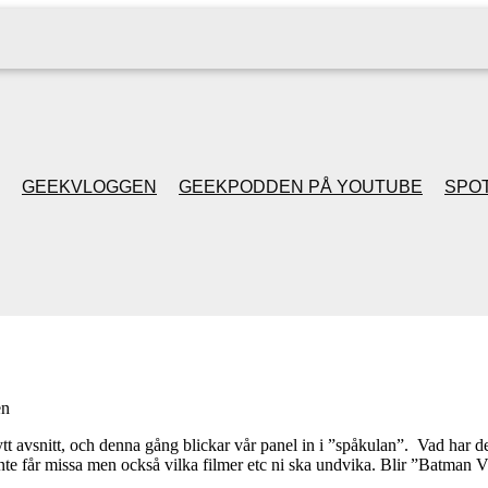
GEEKVLOGGEN
GEEKPODDEN PÅ YOUTUBE
SPOT
GEEKPODDEN RETRO
GAMING MED MICKE
& FILIPH
en
GEEKPODDENS
ytt avsnitt, och denna gång blickar vår panel in i ”spåkulan”. Vad har de
nte får missa men också vilka filmer etc ni ska undvika. Blir ”Batm
JULSPECIALER 2013