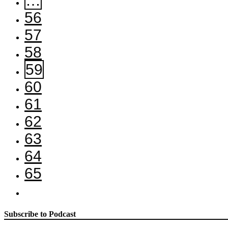
…
56
57
58
59
60
61
62
63
64
65
Subscribe to Podcast