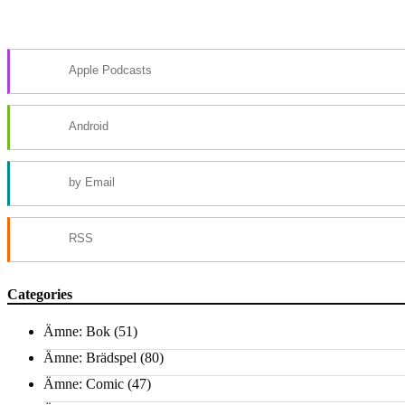
Apple Podcasts
Android
by Email
RSS
Categories
Ämne: Bok
(51)
Ämne: Brädspel
(80)
Ämne: Comic
(47)