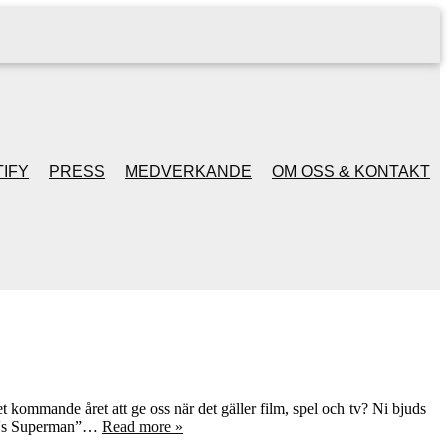
IFY
PRESS
MEDVERKANDE
OM OSS & KONTAKT
t kommande året att ge oss när det gäller film, spel och tv? Ni bjuds
an Vs Superman”…
Read more »