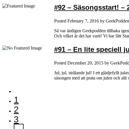
#92 – Säsongsstart! – 
Posted
February 7, 2016
by
GeekPodde
Så var äntligen Geekpodden tillbaka igen e
Och vilket år det har varit! Vi har fått
#91 – En lite speciell j
Posted
December 20, 2015
by
GeekPod
Jul, jul, strålande jul! I ett glädjefyll
säsongen med att prata om julen och allt
1
2
3